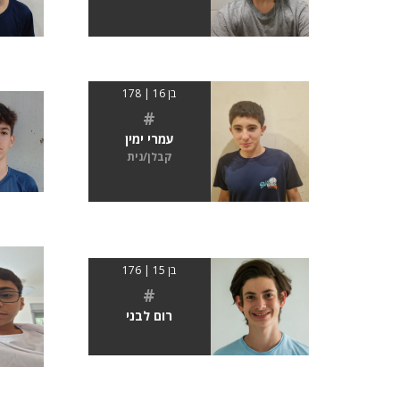
בן 16 | 178
#
עמרי ימין
קבלן/נית
בן 15 | 176
#
רום לבני