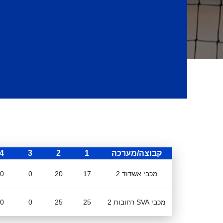
קבוצה/מערכה
1
2
3
4
מכבי אשדוד 2
17
20
0
0
מכבי SVA רחובות 2
25
25
0
0