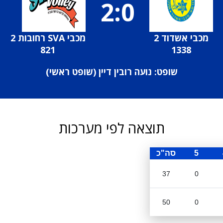
2:0
מכבי אשדוד 2
מכבי SVA רחובות 2
821
1338
שופט: נועה רובין דיין (
שופט ראשי
)
תוצאה לפי מערכות
5
סה"כ
37
0
50
0