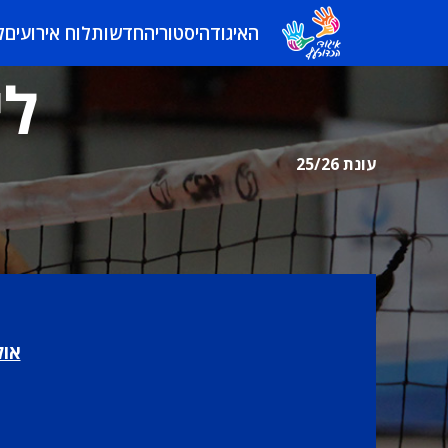
האיגוד
היסטוריה
חדשות
לוח אירועים
ל
לי
עונת 25/26
אול