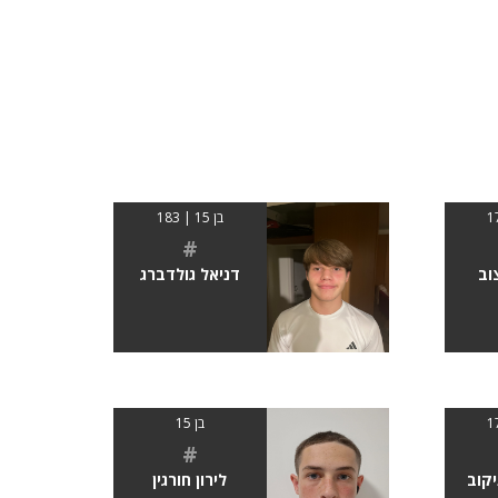
בן 15 | 183
#
וב
דניאל גולדברג
בן 15
#
יקוב
לירון חורגין