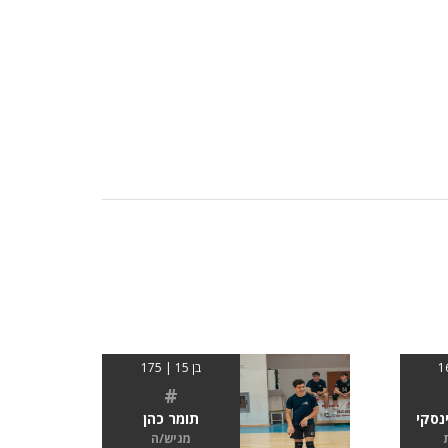
בן 15 | 175
#
נסקי
תומר כהן
מגיש/ה