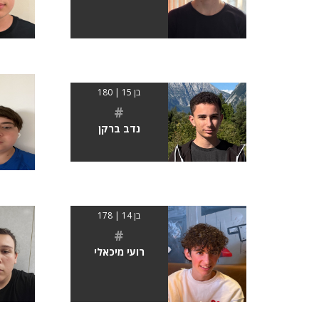
בן 15 | 180
#
נדב ברקן
בן 14 | 178
#
רועי מיכאלי