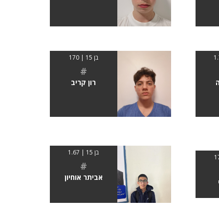
בן 15 | 170
#
ה
רון קריב
בן 15 | 1.67
#
אביתר אוחיון