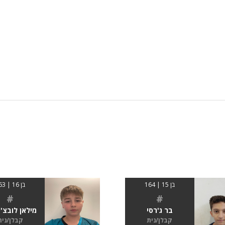
בן 15 | 164
בן 16 | 163
#
#
בר ג'רסי
מילאן לובצ'י
קבלן/נית
קבלן/נית