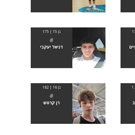
בן 15 | 175
#
ים
דניאל יעקבי
בן 16 | 182
#
ב
רן קרטש