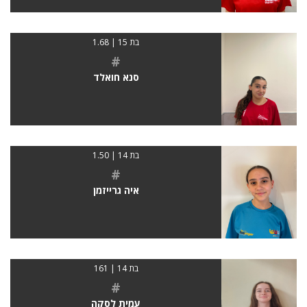
בת 15 | 1.68
#
סנא חואלד
בת 14 | 1.50
#
איה גרייזמן
בת 14 | 161
#
עמית לסקה