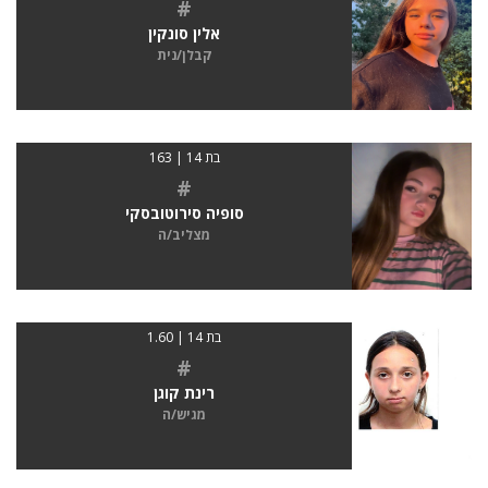
#
אלין סונקין
קבלן/נית
בת 14 | 163
#
סופיה סירוטובסקי
מצליב/ה
בת 14 | 1.60
#
רינת קוגן
מגיש/ה