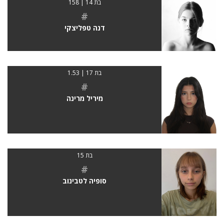
בת 14 | 158
#
דנה טפליצקי
בת 17 | 1.53
#
מיריל מרינה
בת 15
#
סופיה לטבינוב