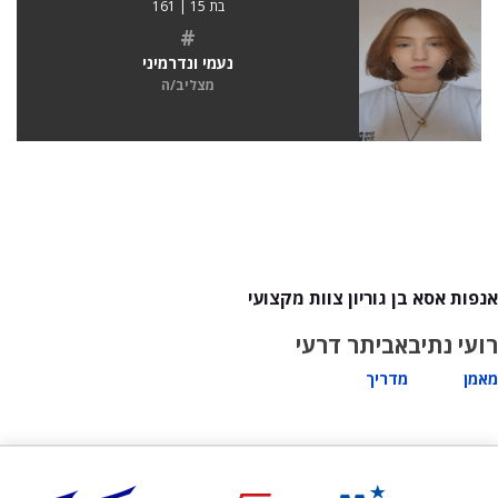
בת 15 | 161
#
נעמי ונדרמיני
מצליב/ה
אנפות אסא בן גוריון צוות מקצועי
רועי נתיב
אביתר דרעי
מאמן
מדריך