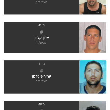
מצליב/ה
בן 41
#
אלון קליין
מגיש/ה
בן 41
#
עמיר פוטרמן
מצליב/ה
בן 40