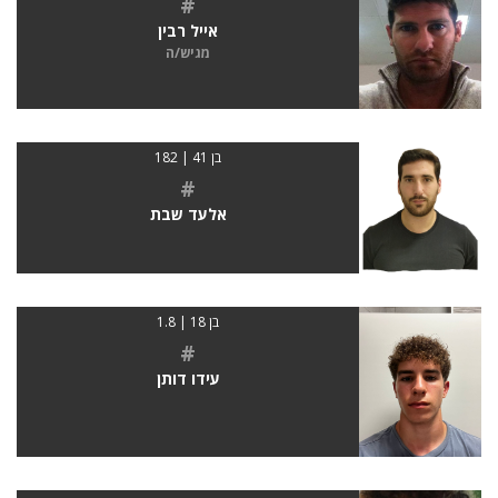
#
אייל רבין
מגיש/ה
בן 41 | 182
#
אלעד שבת
בן 18 | 1.8
#
עידו דותן