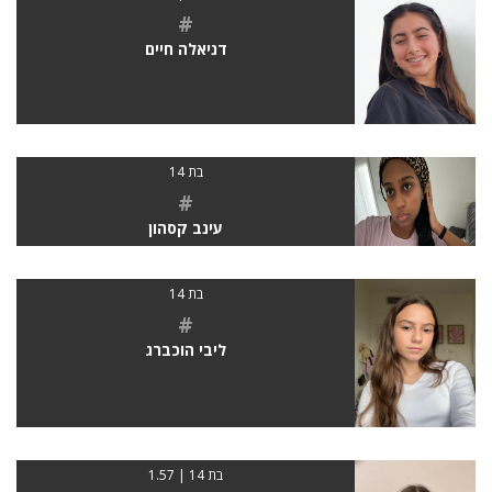
#
דניאלה חיים
בת 14
#
עינב קסהון
בת 14
#
ליבי הוכברג
בת 14 | 1.57