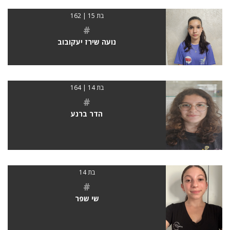
בת 15 | 162
#
נועה שירז יעקובוב
בת 14 | 164
#
הדר ברנע
בת 14
#
שי שפר