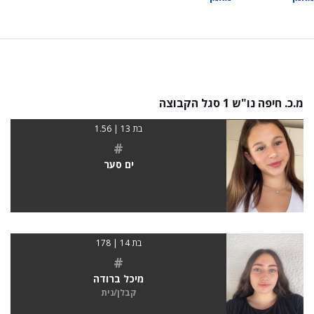
מ.כ. חיפה נו"ש 1 סגל הקבוצה
בת 13 | 1.56
#
ים סער
בת 14 | 178
#
מיכל ברודה
קבלן/נית