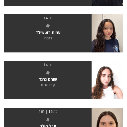
בת 14
#
עמית רוטשילד
ליברו
בת 14
#
שוהם גרנד
קבלן/נית
בת 16 | 161
#
יובל מילר