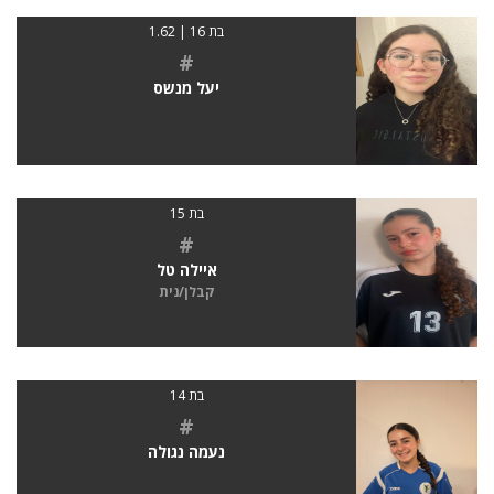
בת 16 | 1.62
#
יעל מנשס
בת 15
#
איילה טל
קבלן/נית
בת 14
#
נעמה נגולה