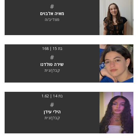
#
מאיה אלבוים
מצליב/ה
בת 15 | 168
#
שירה טולדנו
קבלן/נית
בת 14 | 1.62
#
הילי עידן
קבלן/נית