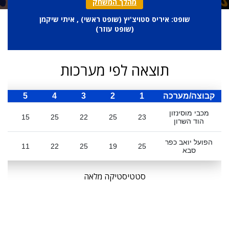
מהלך המשחק
שופט: איריס סטויצ'יץ (
שופט ראשי
) , איתי שיקמן
(
שופט עוזר
)
תוצאה לפי מערכות
קבוצה/מערכה
1
2
3
4
5
ס
מכבי מוסינזון
0
15
25
22
25
23
הוד השרון
הפועל יואב כפר
2
11
22
25
19
25
סבא
סטטיסטיקה מלאה