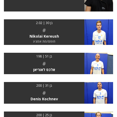
בן 30 | 2.02
#
Nikolai Kereush
חוסם/מת אמצע
בן 51 | 198
#
אלכס לאוריאן
בן 31 | 200
#
Denis Kochnev
בן 25 | 200