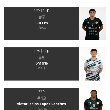
בן 18 | 1.85
#7
עידו חבר
מגיש/ה
בן 19 | 1.75
#5
אלון גרטי
ליברו
בן 33
#13
Victor Isaias Lopes Sanches
מצליב/ה