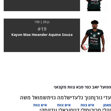
בן 29 | 193
#19
Kayon Max Hwander Aquino Souza
הפועל יואב כפר סבא צוות מקצועי
עדי גורן
חנוך גלעדי
שלמה גזית
שמואל משה
מאמן
איש צוות
איש צוות
איש צוות
יהלי סביר
וסילי דניסוב
אלי וודינסקי