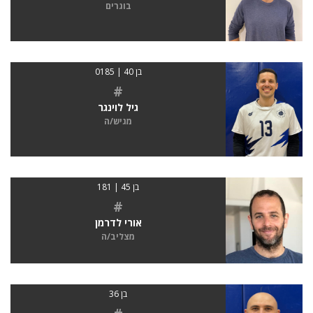
בוגרים
בן 40 | 0185
#
גיל לוינגר
מגיש/ה
בן 45 | 181
#
אורי לדרמן
מצליב/ה
בן 36