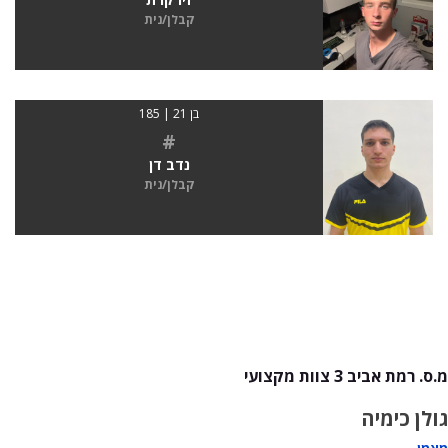
קבלן/נית
בן 21 | 185
#
נדב דן
קבלן/נית
מ.ס. רמת אביב 3 צוות מקצועי
גולן כימיה