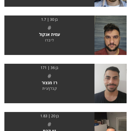
בן 30 | 1.7
#
עמית אנקול
ליברו
בן 36 | 171
#
רז מנצור
קבלן/נית
בן 20 | 1.83
#
זיו קרת