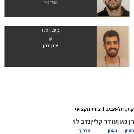
מצליב/ה
בן 29 | 170
#
ירדן כהן
ק.ק. תל-אביב 1 צוות מקצועי
רן גאון
עודד קליין
נדב לוי
מאמן
מאמן
מדריך