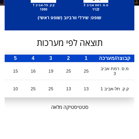
מ.ס. רמת אביב 3
ק.ק. תל-אביב 1
1090
1123
שופט: שירלי וורביוב (
שופט ראשי
)
תוצאה לפי מערכות
קבוצה/מערכה
1
2
3
4
5
ס
מ.ס. רמת אביב
0
15
16
19
25
25
3
ק.ק. תל-אביב 1
13
13
25
25
10
סטטיסטיקה מלאה