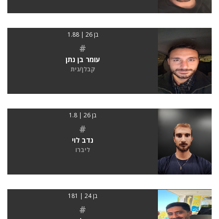
בן 26 | 1.88
#
עומר בן נתן
קבלן/נית
בן 26 | 1.8
#
נדב לוי
ליברו
בן 24 | 181
#