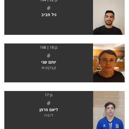
#
גיל חביב
בן 18 | 168
#
יותם שני
קבלן/נית
בן 17
#
ליאם פרמן
ליברו