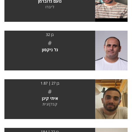
נועם גלוברמן
ליברו
בן 32
#
גל ניקסון
בן 27 | 1.87
#
איתי קינן
קבלן/נית
בן 22 | 184