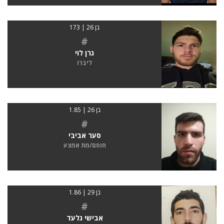
בן 26 | 173
#
גרן לוי
ליברו
בן 26 | 1.85
#
סער אביבי
חוסם/מת אמצע
בן 29 | 1.86
#
אבישי גלעד