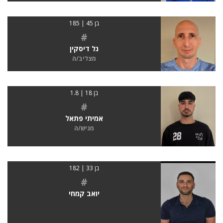
בן 45 | 185
#
גל דיסקין
מצליב/ה
בן 18 | 1.8
#
אמיתי פתאל
מגיש/ה
בן 33 | 182
#
יואב קמחי