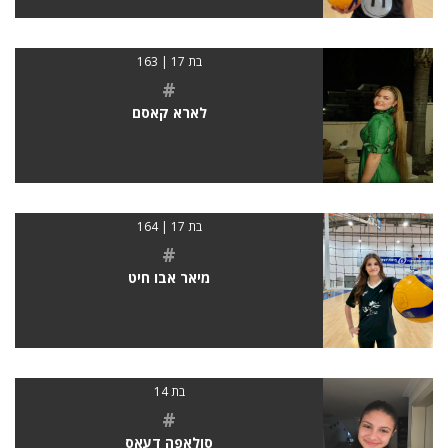
בת 17 | 163
#
לארא קאסם
בת 17 | 164
#
מיאר אבו חיט
בת 14
#
סולאפה דעאס