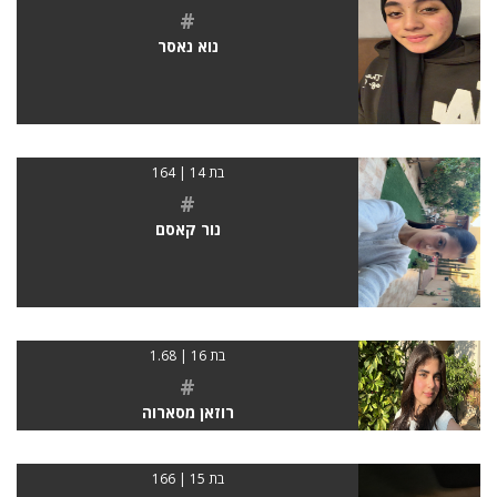
#
נוא נאסר
בת 14 | 164
#
נור קאסם
בת 16 | 1.68
#
רוזאן מסארוה
בת 15 | 166