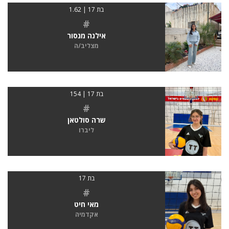
בת 17 | 1.62
#
אילנה מנסור
מצליב/ה
בת 17 | 154
#
שרה סולטאן
ליברו
בת 17
#
מאי חיט
אקדמיה