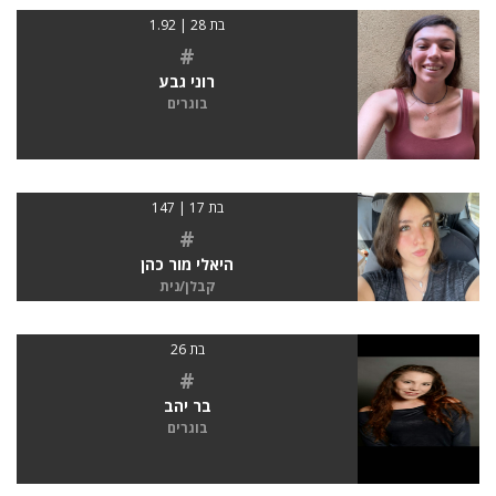
בת 28 | 1.92
#
רוני גבע
בוגרים
בת 17 | 147
#
היאלי מור כהן
קבלן/נית
בת 26
#
בר יהב
בוגרים