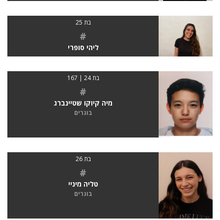
בת 25
#
ליהי סופרי
בת 24 | 167
#
מיה קיוקו שטיינברג
בוגרים
בת 26
#
טליה מיניי
בוגרים