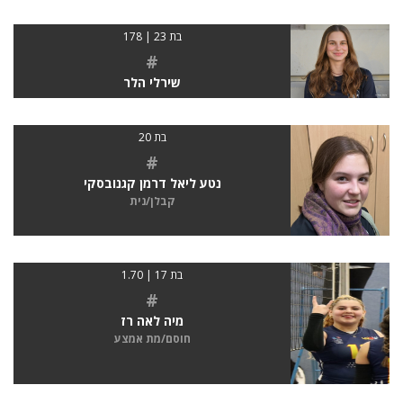
בת 23 | 178
#
שירלי הלר
בת 20
#
נטע ליאל דרמן קגנובסקי
קבלן/נית
בת 17 | 1.70
#
מיה לאה רז
חוסם/מת אמצע