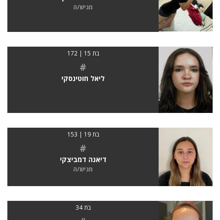
מגיש/ה
בת 15 | 172
#
ליאל חוטינסקי
בת 19 | 153
#
דיאנה דמביצקי
מגיש/ה
בת 34