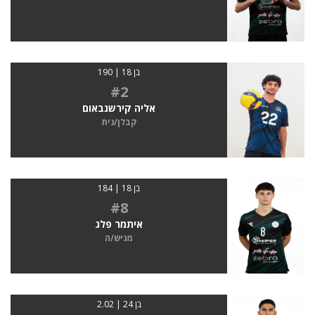
בן 18 | 190
#2
אליה קירשנבאום
קבלן/נית
בן 18 | 184
#8
איתמר פלג
מגיש/ה
בן 24 | 2.02