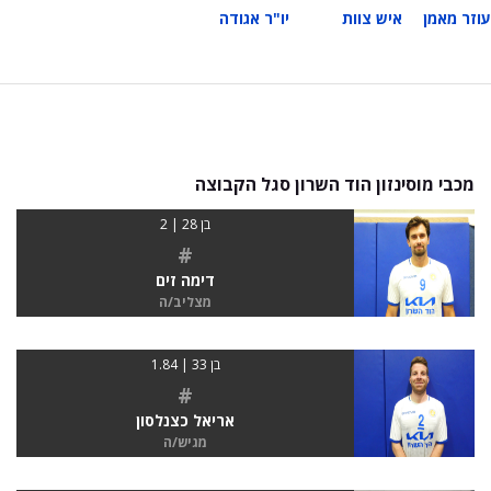
עוזר מאמן
איש צוות
יו"ר אגודה
מכבי מוסינזון הוד השרון סגל הקבוצה
בן 28 | 2
#
דימה זים
מצליב/ה
בן 33 | 1.84
#
אריאל כצנלסון
מגיש/ה