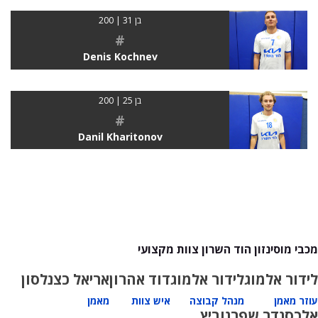
בן 31 | 200
#
Denis Kochnev
בן 25 | 200
#
Danil Kharitonov
מכבי מוסינזון הוד השרון צוות מקצועי
לידור אלמוג
לידור אלמוג
דוד אהרון
אריאל כצנלסון
עוזר מאמן
מנהל קבוצה
איש צוות
מאמן
אלכסנדר שפרנוביץ