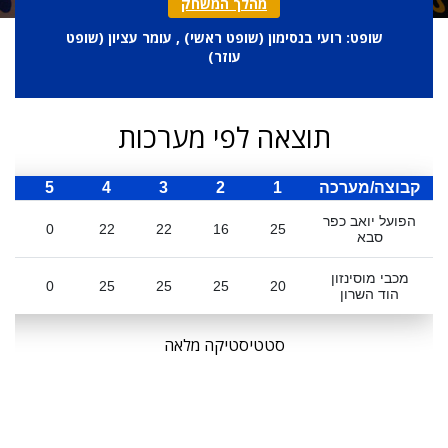
מהלך המשחק
שופט: רועי בנסימון (
שופט ראשי
) , עומר עציון (
שופט
עוזר
)
תוצאה לפי מערכות
קבוצה/מערכה
1
2
3
4
5
ס
הפועל יואב כפר
0
22
22
16
25
סבא
מכבי מוסינזון
0
25
25
25
20
הוד השרון
סטטיסטיקה מלאה