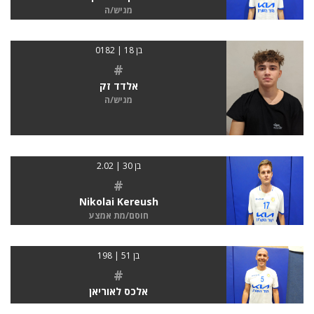
מגיש/ה
בן 18 | 0182
#
אלדד זק
מגיש/ה
בן 30 | 2.02
#
Nikolai Kereush
חוסם/מת אמצע
בן 51 | 198
#
אלכס לאוריאן