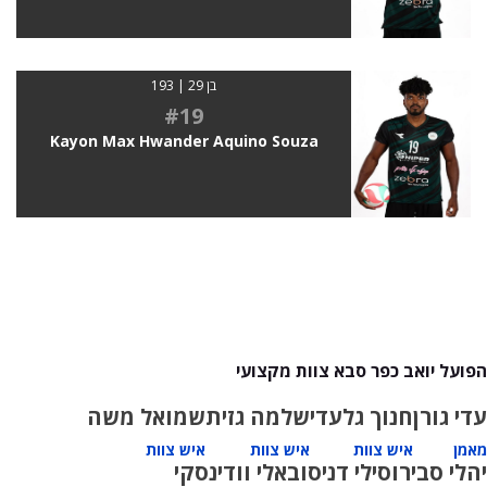
בן 29 | 193
#19
Kayon Max Hwander Aquino Souza
הפועל יואב כפר סבא צוות מקצועי
עדי גורן
חנוך גלעדי
שלמה גזית
שמואל משה
מאמן
איש צוות
איש צוות
איש צוות
יהלי סביר
וסילי דניסוב
אלי וודינסקי