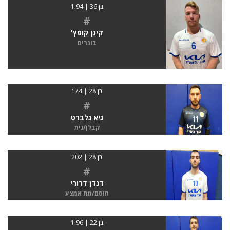
בן 36 | 1.94
#
קינן קופץ'
בוגרים
בן 28 | 174
#
גיא גלברט
קבלן/נית
בן 28 | 202
#
דנדן דרורי
חוסם/מת אמצע
בן 22 | 1.96