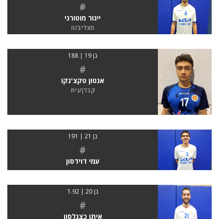
#
ייגור מוטורני
מצליב/ה
בן 19 | 188
#
אנטון טקצ'נקו
קבלן/נית
בן 21 | 191
#
עמי דוידסון
בן 20 | 1.92
#
איתן כצנלסון