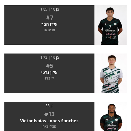
בן 18 | 1.85
#7
עידו חבר
מגיש/ה
בן 19 | 1.75
#5
אלון גרטי
ליברו
בן 33
#13
Victor Isaias Lopes Sanches
מצליב/ה