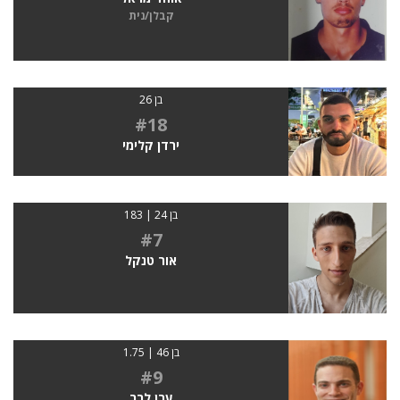
קבלן/נית
בן 26
#18
ירדן קלימי
בן 24 | 183
#7
אור טנקל
בן 46 | 1.75
#9
ערן לרר