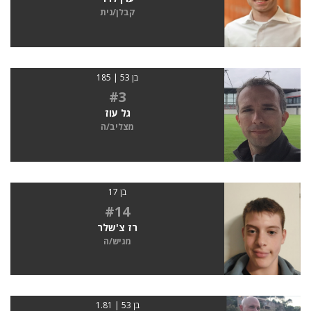
קבלן/נית
בן 53 | 185
#3
גל עוז
מצליב/ה
בן 17
#14
רז צ'שלר
מגיש/ה
בן 53 | 1.81