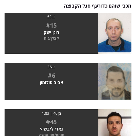
מכבי שוהם כדורעף סגל הקבוצה
בן 53
#15
רונן ישק
קבלן/נית
בן 36
#6
אביב סולומון
בן 40 | 1.83
#45
גארי ליבשיץ
חוסם/מת אמצע