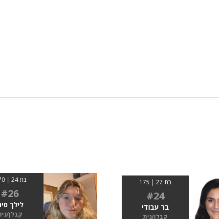
בת 24 | 1.70
בת 27 | 175
#26
#24
לילך סינ
בר עבודי
קבלן/נית
קבלן/נית