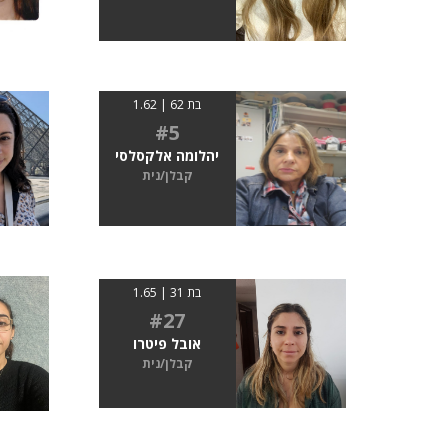
בת 62 | 1.62
#5
יהלומה אלקסלסי
קבלן/נית
בת 31 | 1.65
#27
אובל פיטרו
קבלן/נית