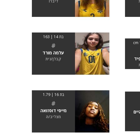
ליברו
בת 14 | 163
#
עלמה מורד
יד
קבלן/נית
בת 16 | 1.79
#
מייסי דוסזואה
יים
מצליב/ה