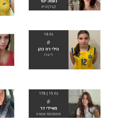
נעמה יגור
קבלן/נית
בת 16
#
הילי רוז כהן
ליברו
בת 15 | 178
#
מאיילי דר
חוסם/מת אמצע