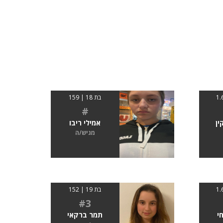
בת 18 | 159
#
ין
אמילי ריבו
מגיש/ה
בת 19 | 152
#3
י
תמר ברקאי