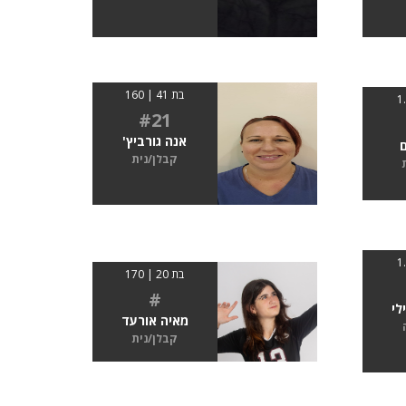
בת 41 | 160
#21
אנה גורביץ'
קבלן/נית
בת 20 | 170
#
לי
מאיה אורעד
קבלן/נית