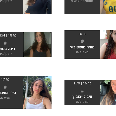
חוסם/מת אמצע
קבלן/נית
בת 18
בת 18 | 154 cm
#
#
מאיה מושקוביץ
דינה בנחפ
מצליב/ה
קבלן/נית
בת 17
בת 16 | 1.70
#
#
הילי אופנה
איב לייבוביץ
מגיש/ה
מצליב/ה