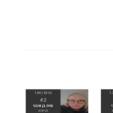
בת 63 | 1.64
#2
י
טויה בן איבגי
מגיש/ה