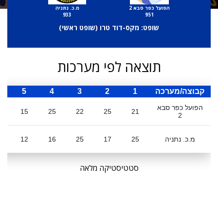
הפועל כפר סבא 2
מ.כ. נתניה
933
951
שופט: מקס-דוד טרו (
שופט ראשי
)
תוצאה לפי מערכות
קבוצה/מערכה
1
2
3
4
5
ס
הפועל כפר סבא
8
15
25
22
25
21
2
מ.כ. נתניה
25
17
25
16
12
סטטיסטיקה מלאה