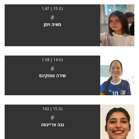
בת 15 | 1,67
#
מאיה וימן
בת 14 | 1.58
#
שירה טומקינס
בת 15 | 163
#
נגה פריינטה