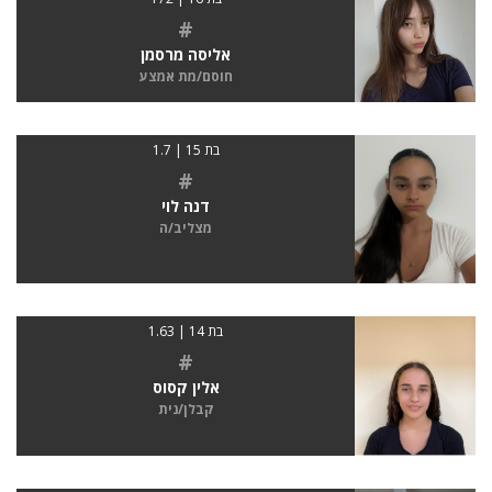
#
אליסה מרסמן
חוסם/מת אמצע
בת 15 | 1.7
#
דנה לוי
מצליב/ה
בת 14 | 1.63
#
אלין קסוס
קבלן/נית