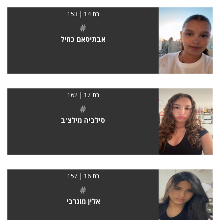
בת 14 | 153
#
אבתיסאם כחיל
בת 17 | 162
#
סילביה מילצ'ב
בת 16 | 157
#
אלין מוגרבי