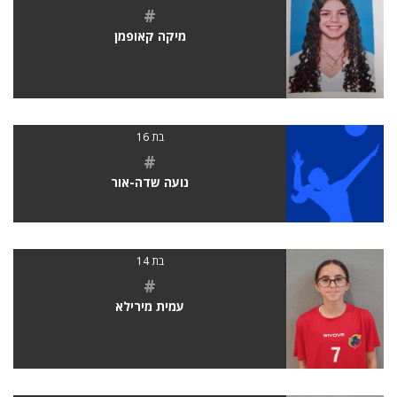
#
מיקה קאופמן
בת 16
#
נועה שדה-אור
בת 14
#
עמית מירילא