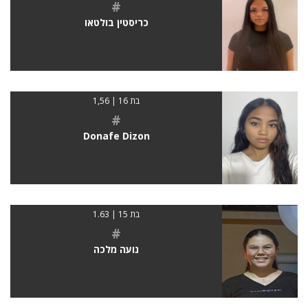
#
כריסטין בולטאו
בת 16 | 1,56
#
Donafe Dizon
בת 15 | 1.63
#
נועה מלכה