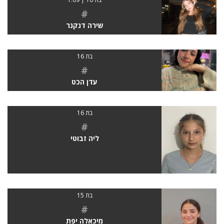
#
שירה דנקנר
בת 16
#
עדן הכט
בת 16
#
ליה זבוטי
בת 15
#
מיכאלה יפת