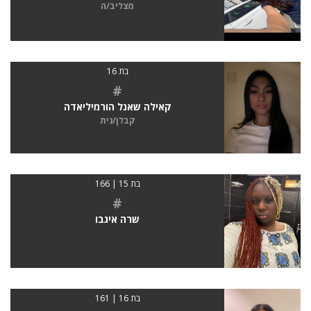
מצליב/ה
בת 16
#
קאילה שאנל הורמיליאדה
קבלן/נית
בת 15 | 166
#
שרה איגבו
בת 16 | 161