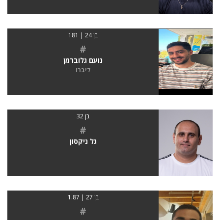
בן 24 | 181
#
נועם גלוברמן
ליברו
בן 32
#
גל ניקסון
בן 27 | 1.87
#