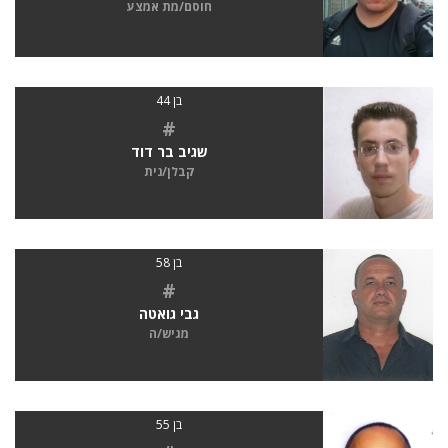
חוסם/מת אמצע
בן 44
#
שגיב בר דוד
קבלן/נית
בן 58
#
גבי גואטה
מגיש/ה
בן 55