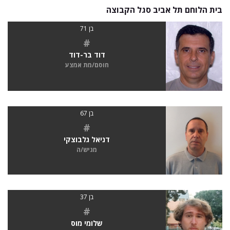
בית הלוחם תל אביב סגל הקבוצה
בן 71
#
דוד בר-דוד
חוסם/מת אמצע
בן 67
#
דניאל גלבוצקי
מגיש/ה
בן 37
#
שלומי מוס