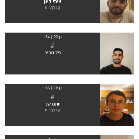
איתי קינן
קבלן/נית
בן 22 | 184
#
גיל חביב
בן 18 | 168
#
יותם שני
קבלן/נית