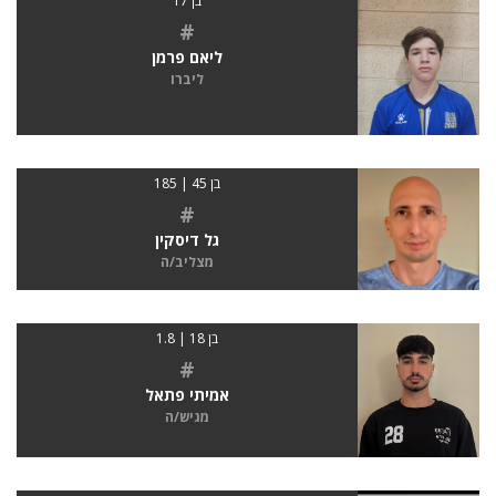
בן 17
#
ליאם פרמן
ליברו
בן 45 | 185
#
גל דיסקין
מצליב/ה
בן 18 | 1.8
#
אמיתי פתאל
מגיש/ה