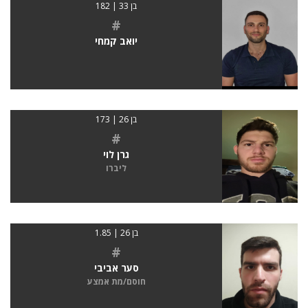
בן 33 | 182
#
יואב קמחי
בן 26 | 173
#
גרן לוי
ליברו
בן 26 | 1.85
#
סער אביבי
חוסם/מת אמצע