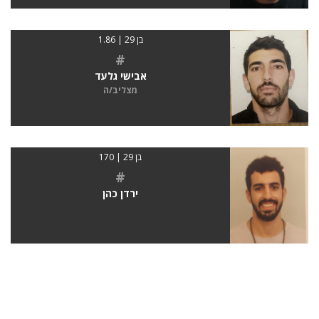
בן 29 | 1.86
#
אבישי גלעד
מצליב/ה
בן 29 | 170
#
ירדן כהן