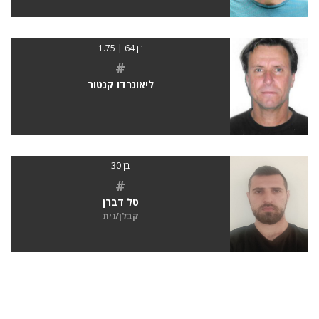
בן 64 | 1.75
#
ליאונרדו קנטור
בן 30
#
טל דברן
קבלן/נית