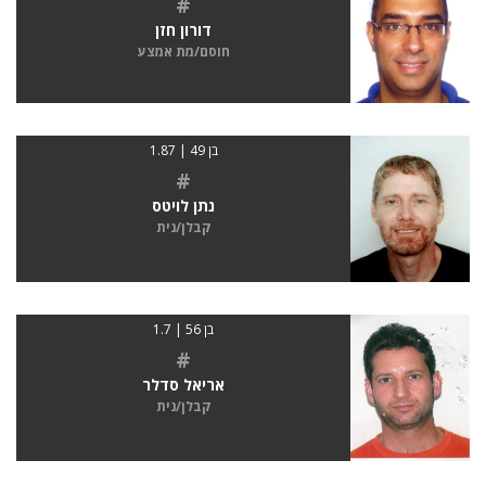
#
דורון חזן
חוסם/מת אמצע
בן 49 | 1.87
#
נתן לויטס
קבלן/נית
בן 56 | 1.7
#
אריאל סדלר
קבלן/נית