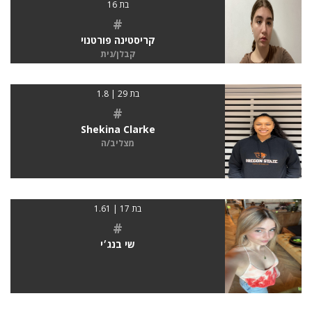
בת 16
#
קריסטינה פורטנוי
קבלן/נית
בת 29 | 1.8
#
Shekina Clarke
מצליב/ה
בת 17 | 1.61
#
שי בנג׳י