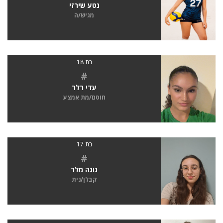
נטע שירזי
מגיש/ה
בת 18
#
עדי רלר
חוסם/מת אמצע
בת 17
#
נוגה מלר
קבלן/נית