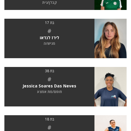
קבלן/נית
בת 17
#
לירז לנדאו
מגיש/ה
בת 38
#
Jessica Soares Das Neves
חוסם/מת אמצע
בת 18
#