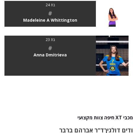
בת 24
#
Madeleine A Whittington
בת 23
#
Anna Dmitrieva
מכבי XT חיפה צוות מקצועי
ודים דולגיך
ד"ר אברהם ברבר