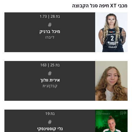
מכבי XT חיפה סגל הקבוצה
בת 28 | 1.73
#
מיכל ברניק
ליברו
בת 25 | 163
#
אירית וולוך
קבלן/נית
בת 19
#
גלי קוסטינסקי