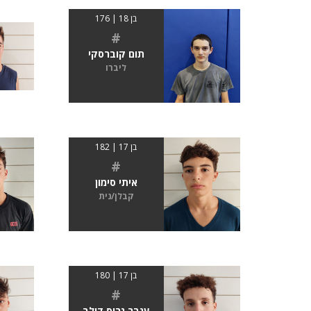
בן 18 | 176
#
תום קוברסקי
ליברו
בן 17 | 182
#
איתי סימון
קבלן/נית
בן 17 | 180
#
ענבר גרוס דולב