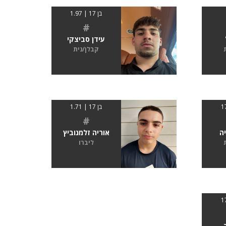
בן 17 | 1.97
#
עידן סביצקי
קבלן/נית
בן 17 | 1.71
#
ה
אוריה זלמנוביץ
ליברו