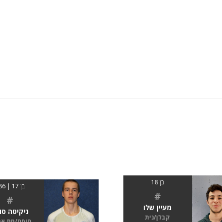
בן 18
בן 17 | 186
#
#
מעיין שלו
ניקיטה סור
קבלן/נית
חוסם/מת א