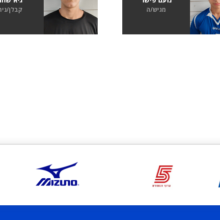
מגיש/ה
קבלן/נית