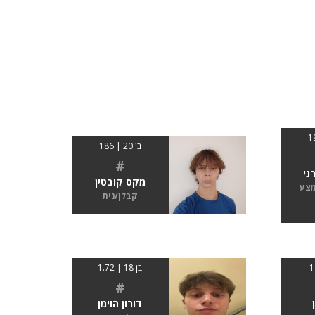
בן 20 | 186
#
ני
מקס קובטין
מצע
קבלן/נית
בן 18 | 1.72
#
דורון הוימן