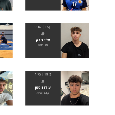
בן 18 | 0182
#
אלדד זק
מגיש/ה
בן 19 | 1.75
#
עידו זוסמן
קבלן/נית