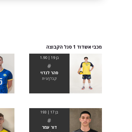
מכבי אשדוד 1 סגל הקבוצה
בן 19 | 1.90
#
סהר לנדוי
קבלן/נית
בן 17 | 193
#
דור עמר