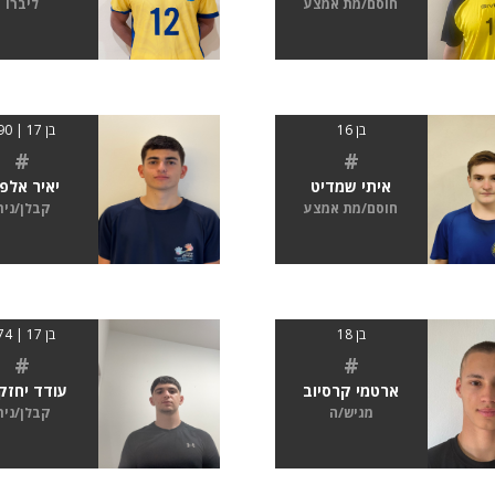
חוסם/מת אמצע
ליברו
בן 16
בן 17 | 190
#
#
איתי שמדיט
יאיר אלפ
חוסם/מת אמצע
קבלן/נית
בן 18
בן 17 | 174
#
#
ארטמי קרסיוב
עודד יחזק
מגיש/ה
קבלן/נית