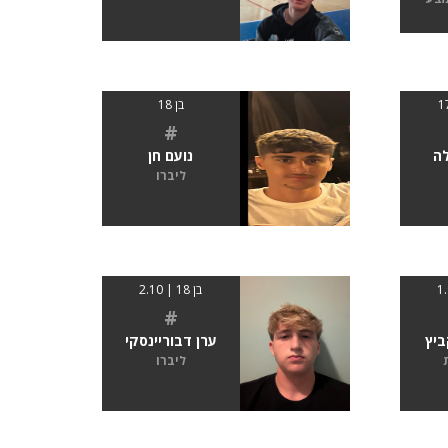
בן 18
#
לה
נועם חן
ליברו
בן 18 | 2.10
#
ביץ
ערן דבוריינסקי
ליברו