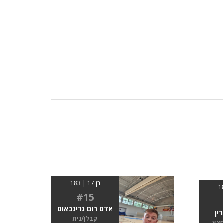
בן 17 | 183
#15
אדם רום גרינבאום
ין
קבלן/נית
מצע