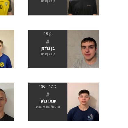
קבלן/נית
בן 19
#
בן גלזמן
קבלן/נית
בן 17 | 186
#
יונתן גלפן
חוסם/מת אמצע