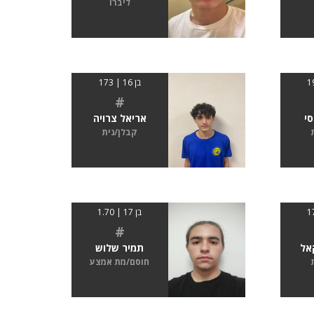
ליברו
בן 16 | 173
#
סי
אריאל צרויה
קבלן/נית
בן 17 | 1.70
#
אל
תמיר שלוש
חוסם/מת אמצע