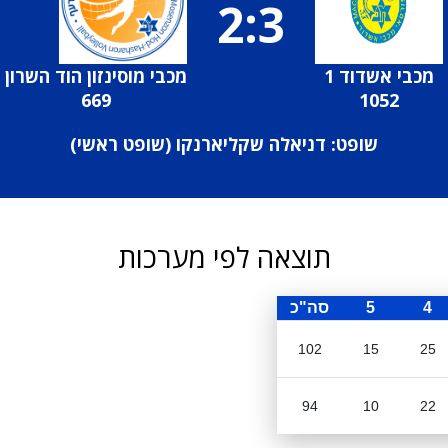
2:3
מכבי אשדוד 1
מכבי מוסינזון הוד השרון
669
1052
שופט: דניאלה שקליארנקו (
שופט ראשי
)
תוצאה לפי מערכות
4
5
סה"כ
102
15
25
94
10
22