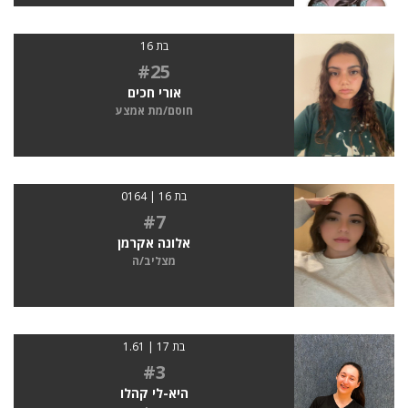
בת 16
#25
אורי חכים
חוסם/מת אמצע
בת 16 | 0164
#7
אלונה אקרמן
מצליב/ה
בת 17 | 1.61
#3
היא-לי קהלו