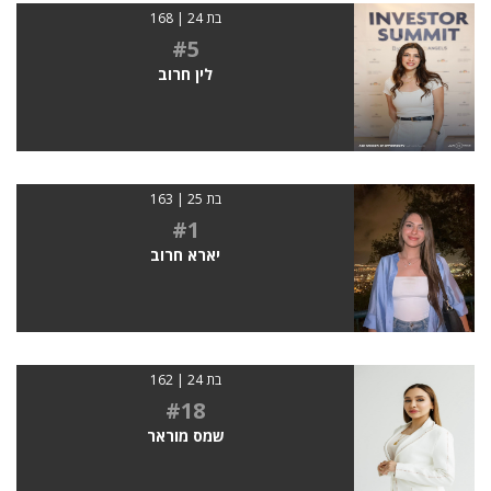
בת 24 | 168
#5
לין חרוב
בת 25 | 163
#1
יארא חרוב
בת 24 | 162
#18
שמס מוראר