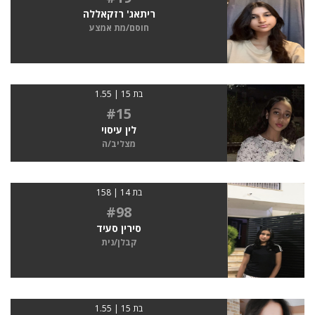
ריתאג' רזקאללה
חוסם/מת אמצע
בת 15 | 1.55
#15
לין עיסוי
מצליב/ה
בת 14 | 158
#98
סירין סעיד
קבלן/נית
בת 15 | 1.55