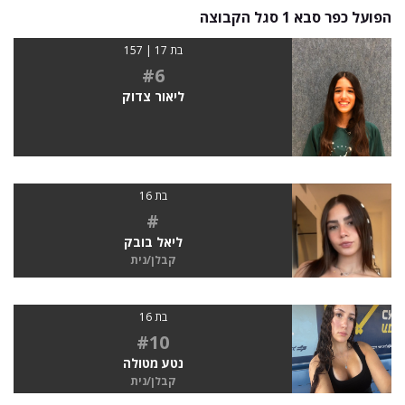
הפועל כפר סבא 1 סגל הקבוצה
בת 17 | 157
#6
ליאור צדוק
בת 16
#
ליאל בובק
קבלן/נית
בת 16
#10
נטע מטולה
קבלן/נית