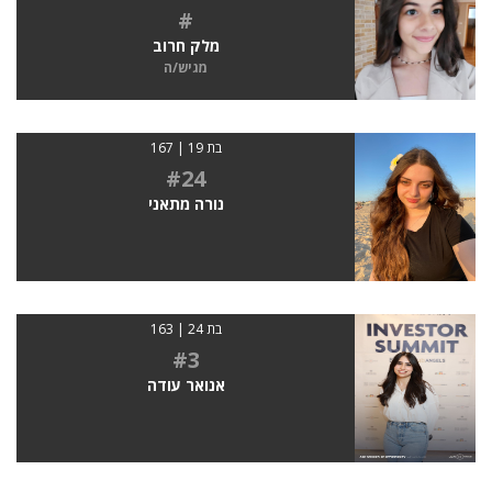
#
מלק חרוב
מגיש/ה
בת 19 | 167
#24
נורה מתאני
בת 24 | 163
#3
אנואר עודה