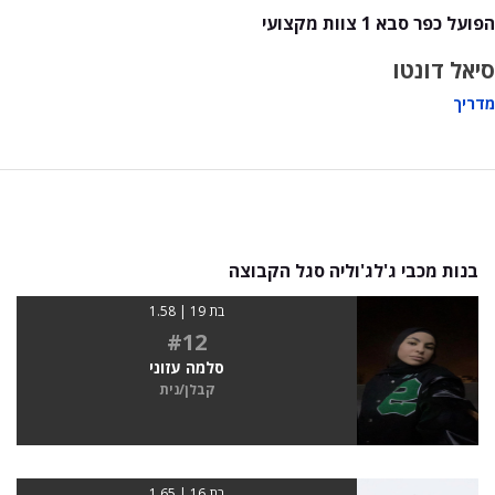
הפועל כפר סבא 1 צוות מקצועי
סיאל דונטו
מדריך
בנות מכבי ג'לג'וליה סגל הקבוצה
בת 19 | 1.58
#12
סלמה עזוני
קבלן/נית
בת 16 | 1.65