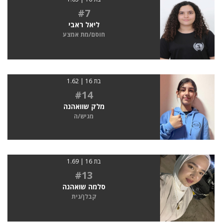
#7
ליאל ראבי
חוסם/מת אמצע
בת 16 | 1.62
#14
מלק שוואהנה
מגיש/ה
בת 16 | 1.69
#13
סלמה שואהנה
קבלן/נית