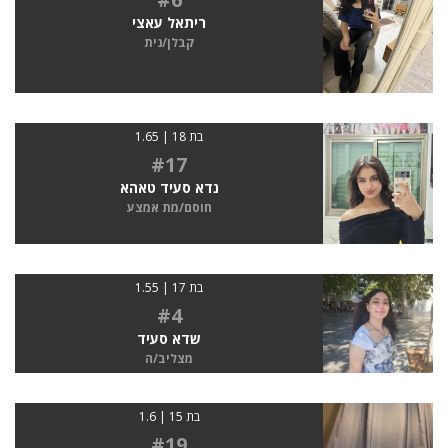
ריתאל עאצי
קבלן/נית
בת 18 | 1.65
#17
נדא סעיד טאהא
חוסם/מת אמצע
בת 17 | 1.55
#4
שדא סעיד
מצליב/ה
בת 15 | 1.6
#19