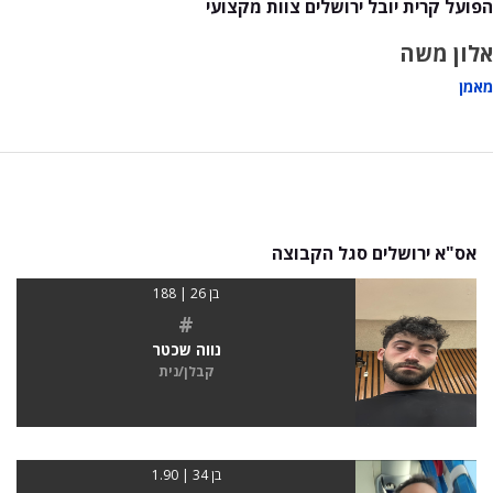
הפועל קרית יובל ירושלים צוות מקצועי
אלון משה
מאמן
אס"א ירושלים סגל הקבוצה
בן 26 | 188
#
נווה שכטר
קבלן/נית
בן 34 | 1.90