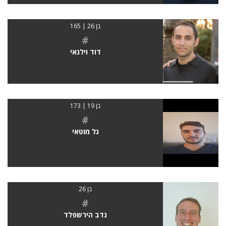
בן 26 | 165
#
דוד וילנאי
בן 19 | 173
#
גל מוטאי
בן 26
#
נדב הירשפלד