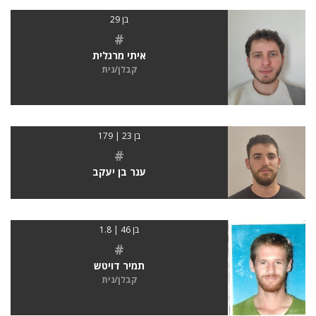
בן 29
#
איתי מרגלית
קבלן/נית
בן 23 | 179
#
ענר בן יעקב
בן 46 | 1.8
#
תמיר דויטש
קבלן/נית