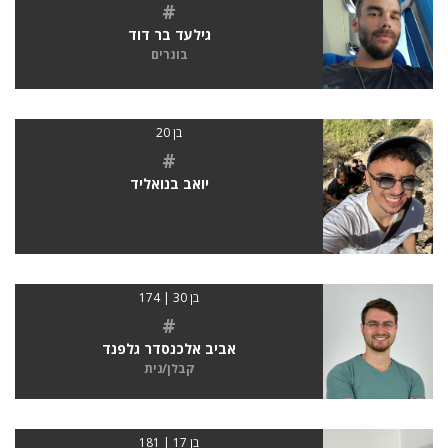
#
גילעד בר דוד
בוגרים
בן 20
#
יואב בנואליד
בן 30 | 174
#
אביב אלכנסדר גלפנד
קבלן/נית
בן 17 | 181