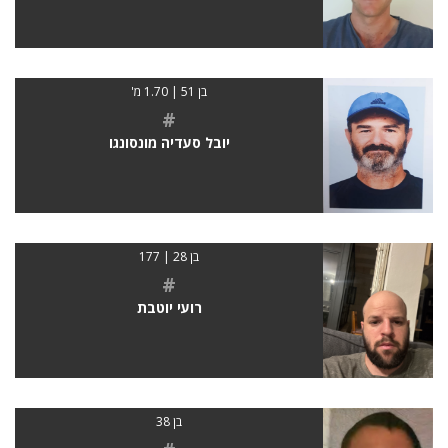
בן 51 | 1.70 מ'
#
יובל סעדיה מונסונגו
בן 28 | 177
#
רועי יוטבת
בן 38