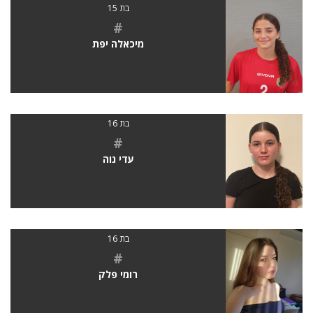
בת 15
#
מיכאלה יפת
בת 16
#
עדי נוה
בת 16
#
רומי פלק