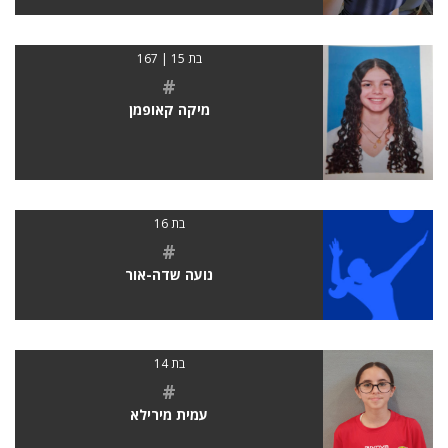
בת 15 | 167
#
מיקה קאופמן
בת 16
#
נועה שדה-אור
בת 14
#
עמית מירילא