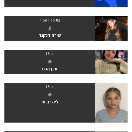
בת 16 | 1.69
#
שירה דנקנר
בת 16
#
עדן הכט
בת 16
#
ליה זבוטי