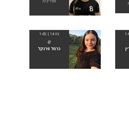
מצליב/ה
בת 14 | 1.65
#
ן
כרמל פרנקל