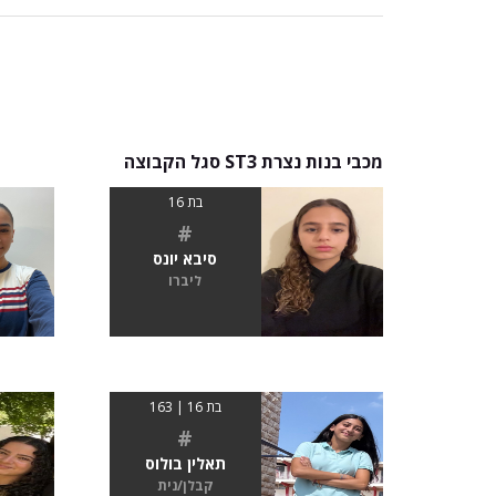
מכבי בנות נצרת ST3 סגל הקבוצה
בת 16
#
סיבא יונס
ליברו
בת 16 | 163
#
תאלין בולוס
קבלן/נית