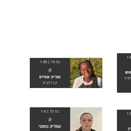
בת 16 | 1.68
#
אש
מוריה אסייס
מצע
קבלן/נית
בת 15 | 1.6
#
עמליה נחמני
ג