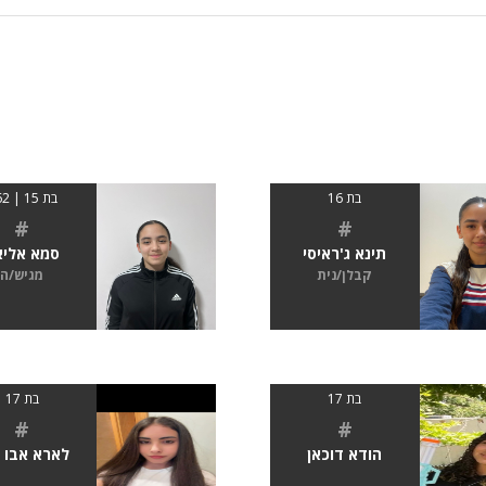
בת 16
בת 15 | 162
#
#
תינא ג'ראיסי
סמא אליא
קבלן/נית
מגיש/ה
בת 17
בת 17
#
#
הודא דוכאן
לארא אבו 