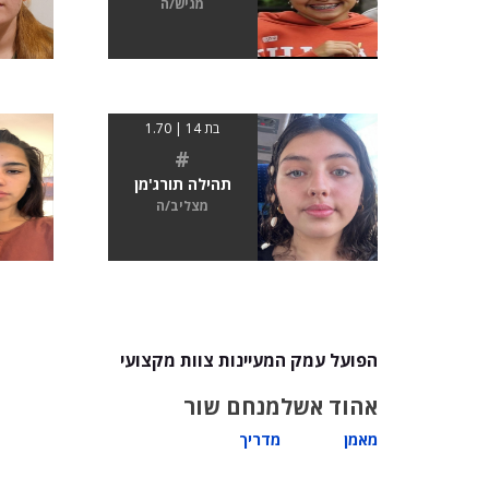
מגיש/ה
בת 14 | 1.70
#
תהילה תורג'מן
מצליב/ה
הפועל עמק המעיינות צוות מקצועי
אהוד אשל
מנחם שור
מאמן
מדריך