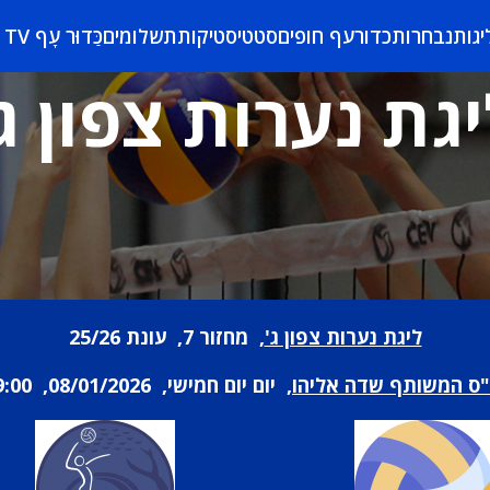
יגות
נבחרות
כדורעף חופים
סטטיסטיקות
תשלומים
כַּדוּר עָף TV
גת נערות צפון ג
ליגת נערות צפון ג'
, מחזור 7, עונת 25/26
"ס המשותף שדה אליהו
, יום יום חמישי, 08/01/2026, 19:00