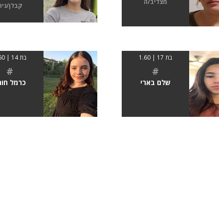
מצליב/ה
קבלן/נית
בת 17 | 1.60
בת 14 | 1.60
#
#
שלם בארי
כרמל חורי