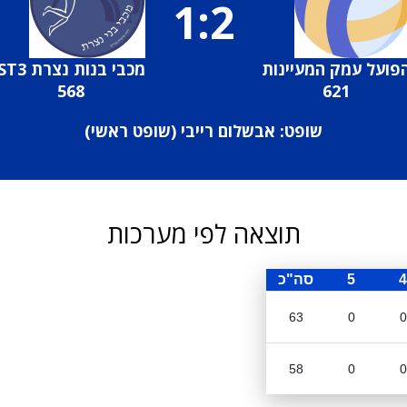
1:2
פועל עמק המעיינות
מכבי בנות נצרת ST3
568
621
שופט: אבשלום רייבי (
שופט ראשי
)
תוצאה לפי מערכות
4
5
סה"כ
63
0
0
58
0
0