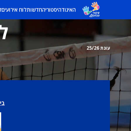
האיגוד
היסטוריה
חדשות
לוח אירועים
ל
לי
עונת 25/26
בי