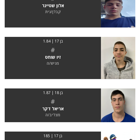
אלון שטיינר
קבלן/נית
בן 17 | 1.84
#
זיו שוחט
מגיש/ה
בן 18 | 1.87
#
אריאל דקר
מצליב/ה
בן 17 | 185