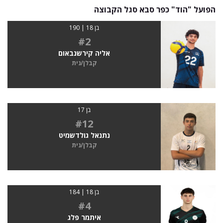
הפועל "הוד" כפר סבא סגל הקבוצה
בן 18 | 190
#2
אליה קירשנבאום
קבלן/נית
בן 17
#12
נתנאל גולדשמיט
קבלן/נית
בן 18 | 184
#4
איתמר פלג