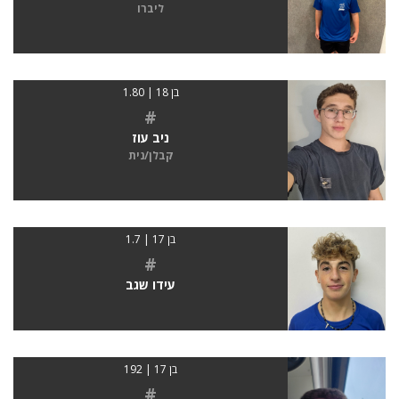
ליברו
בן 18 | 1.80
#
ניב עוז
קבלן/נית
בן 17 | 1.7
#
עידו שגב
בן 17 | 192
#