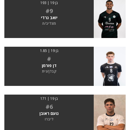
בן 19 | 193
#9
יואב גרדי
מצליב/ה
בן 19 | 1.85
#
דן פורמן
קבלן/נית
בן 19 | 171
#6
נועם ראובן
ליברו