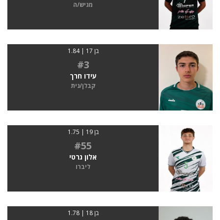
מגיש/ה
בן 17 | 1.84
#3
עידו חרך
קבלן/נית
בן 19 | 1.75
#55
אלון גרטי
ליברו
בן 18 | 1.78