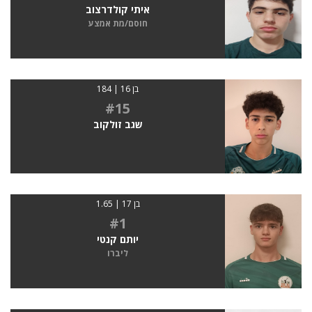
איתי קולדרצוב
חוסם/מת אמצע
בן 16 | 184
#15
שגב זולקוב
בן 17 | 1.65
#1
יותם קנטי
ליברו