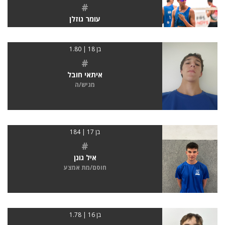
#
עומר גוזלן
בן 18 | 1.80
#
איתאי חובל
מגיש/ה
בן 17 | 184
#
איל גונן
חוסם/מת אמצע
בן 16 | 1.78