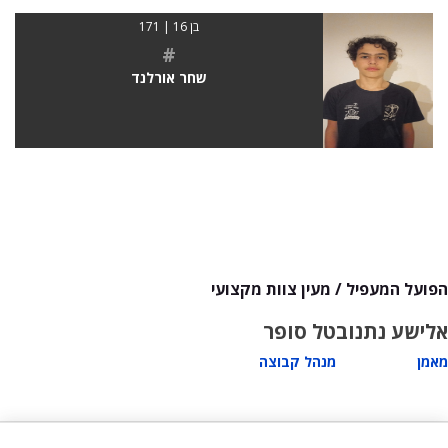
בן 16 | 171
#
שחר אורלנד
הפועל המעפיל / מעין צוות מקצועי
אלישע נתנוב
טל סופר
מאמן
מנהל קבוצה