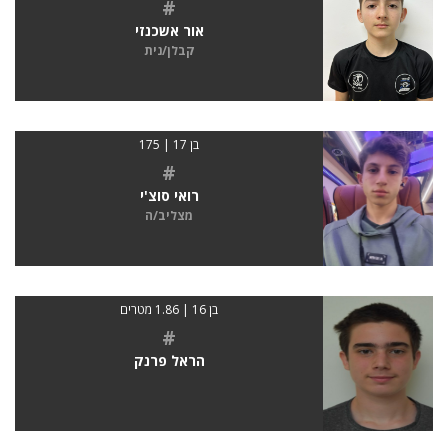
#
אור אשכנזי
קבלן/נית
בן 17 | 175
#
רואי סוצ'י
מצליב/ה
בן 16 | 1.86 מטרים
#
הראל פרנק