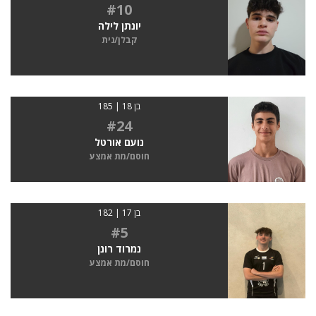
#10
יונתן לילה
קבלן/נית
בן 18 | 185
#24
נועם אורטל
חוסם/מת אמצע
בן 17 | 182
#5
נמרוד רונן
חוסם/מת אמצע