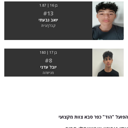
בן 16 | 1.87
#13
יואב גבעתי
קבלן/נית
בן 17 | 180
#8
יובל עדני
מגיש/ה
הפועל "הוד" כפר סבא צוות מקצועי