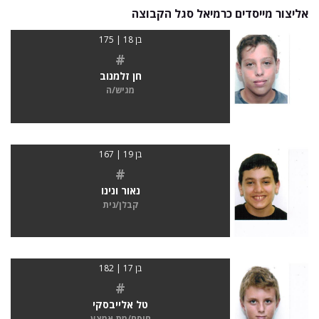
אליצור מייסדים כרמיאל סגל הקבוצה
בן 18 | 175
#
חן זלמנוב
מגיש/ה
בן 19 | 167
#
נאור ונינו
קבלן/נית
בן 17 | 182
#
טל אלייבסקי
חוסם/מת אמצע