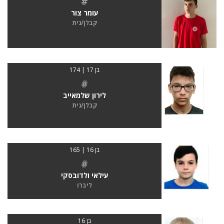
#
עומר צור
קבלן/נית
בן 17 | 174
#
לירון שלמאייב
קבלן/נית
בן 16 | 165
#
עילאי ולדובסקי
ליברו
בן 16