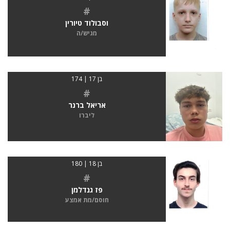
#
וסבולוד טיורין
מגיש/ה
בן 17 | 174
#
אריאל ברנר
ליברו
בן 18 | 180
#
פז גנדלמן
חוסם/מת אמצע