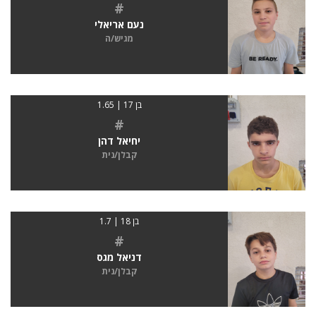
#
נעם אריאלי
מגיש/ה
בן 17 | 1.65
#
יחיאל דהן
קבלן/נית
בן 18 | 1.7
#
דניאל מגס
קבלן/נית