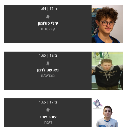
בן 17 | 1.64
#
יהלי סולומון
קבלן/נית
בן 18 | 1.65
#
גיא שטילרמן
מצליב/ה
בן 17 | 1.65
#
עומר שפר
ליברו