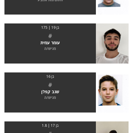
בן 19 | 175
#
עומר עמית
מגיש/ה
בן 16
#
שגב קפלן
מגיש/ה
בן 17 | 1.8