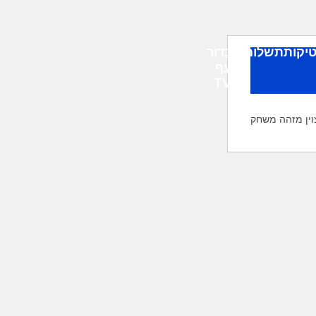
יקות
תשלומים
כַּדוּר
עָף
TV