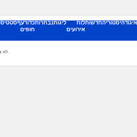
יגוד
היסטוריה
חדשות
לוח
ליגות
נבחרות
כדורעף
סטטיסט
אירועים
חופים
לא צוין מזהה משחק.