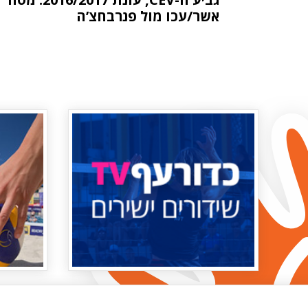
אשר/עכו מול פנרבחצ’ה