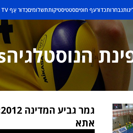
יגות
נבחרות
כדורעף חופים
סטטיסטיקות
תשלומים
כַּדוּר עָף TV
ינת הנוסטלגיהs
ג
אתא