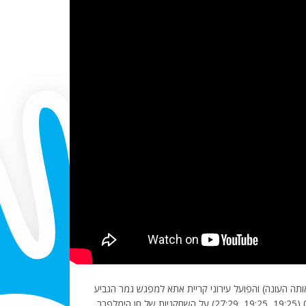
ות באותה העונה) והפועל עירוני קריית אתא למפגש גמר הגביע
באולם נשר. הקרייתיות של גל גלילי היו בצד המנצח עם 0:3 (19:25, 19:25, 27:29) על השחקניות של חן הימלפרב,