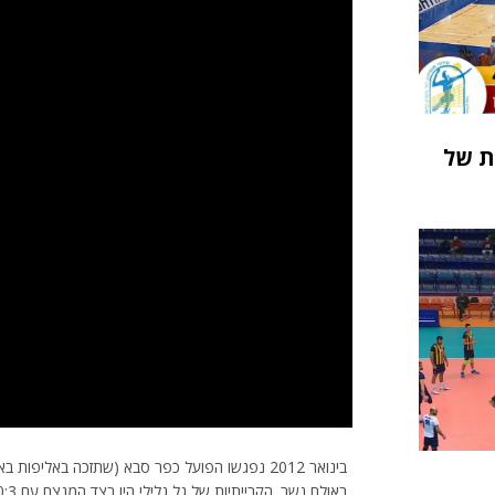
אליפות של
בינואר 2012 נפגשו הפועל כפר סבא (שתזכה באליפ