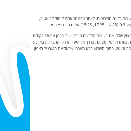
מה בליגה האירופית. לאחר הניצחון אתמול מול קרואטיה,
רגיה.
הנבחרת שלטה במשחק ללא עוררין והמשיכה את הרצף המצוין שלה. את רשימת הקלעים הובילו שי ליברמן עם 16 נקודות
ישראל נמצאת בעמדת זינוק מצוינת בדרך אל היעד הגדול: התברגות בארבע
הראשונות בליגה האירופית המבטיחה כרטיס לאליפות אירופה 2028. בסוף השבוע הבא תארח ישראל את הטורניר בצפון