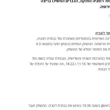
מול רומניה החזקה, הגברים המשיכו בריצה
רופה.
ול לטביה
גה האירופית בהתמודדות מאתגרת מול נבחרת רומניה,
המדורגת במקום ה-11 באירופה וניחנה בעוצמה פיזית וטכנית מרשימה. המשחק הסתיים בניצחון רומני בתוצאה 0:3
וחד במערכות השנייה והשלישית, הנבחרת עמדה כשווה מול
יריבה חזקה מאוד. במערכה השלישית אף הוליכה ישראל ביתרון משמעותי של 11:16 ו-18:22, מה שמעיד על היכולת של
 הנוכחי.
הפנים של נבחרת הנשים כבר מופנות למשחק הבא: מחר (ראשון) בשעה 19:30 נפגוש את נבחרת לטביה. המשחק יועבר