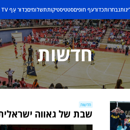
יגות
נבחרות
כדורעף חופים
סטטיסטיקות
תשלומים
כַּדוּר עָף TV
חדשות
חדשות
שבת של גאווה ישראלית 