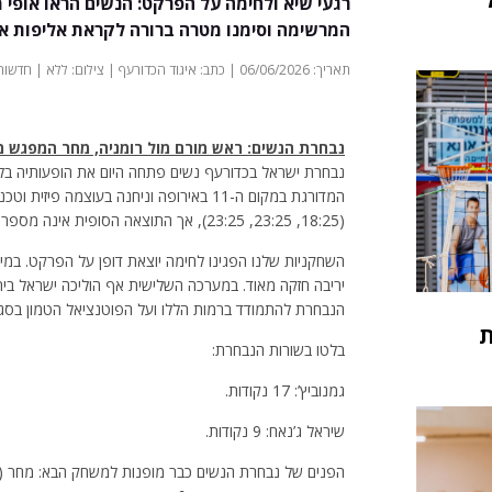
רגעי שיא ולחימה על הפרקט: הנשים הראו אופי 
המרשימה וסימנו מטרה ברורה לקראת אליפות אי
תאריך: 06/06/2026 | כתב: איגוד הכדורעף | צילום: ללא | חדשות
נבחרת הנשים: ראש מורם מול רומניה, מחר המפגש מ
נבחרת ישראל בכדורעף נשים פתחה היום את הופעותיה בלי
(18:25, 23:25, 23:25), אך התוצאה הסופית אינה מספרת את הסיפור המלא של המשחק.
השחקניות שלנו הפגינו לחימה יוצאת דופן על הפרקט. במי
הנבחרת להתמודד ברמות הללו ועל הפוטנציאל הטמון בסגל
ת
בלטו בשורות הנבחרת:
גמנוביץ’: 17 נקודות.
שיראל ג’נאח: 9 נקודות.