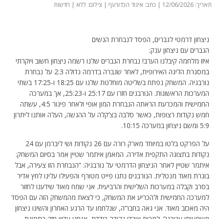
תאריך: 12/06/2026 | כתב: איגוד הכדורעף | צילום: ללא | חדשות
ניצחון דרמטי לגברים, הפסד לנבחרת הנשים
הגברים עם ניצחון ענק:
איזו מלחמה קיבלנו הערב! נבחרת הגברים שלנו רשמה ניצחון חשוב ויוקרתי
במסגרת הליגה האירופית, לאחר שגברה בדרמה גדולה 2:3 על נבחרת
נורבגיה. המשחק נפתח בשליטה מוחלטת שלנו עם 18:25 ו-17:25 בשתי
המערכות הראשונות. הנורבגים חזרו עם 25:17 ו-25:23, אך במערכה
החמישית והמכרעת הראתה הנבחרת המון אופי ולאחר פיגור 4:5, עשתה
חמש נקודות רצופות, כאשר סלבה בצ’קלה על ההגשה, העלה אותנו ליתרון
5:9 ומשם ניצחון במערכה 10:15.
על הפרקט בלטו במיוחד מארק רורה עם 26 נקודות ושי ליברמן עם 24
נקודות בתצוגה התקפית אדירה. המאמן איתמר שטיין אמר בסיום המשחק:
איתמר שטיין לאחר הניצחון הדרמטי על נורבגיה: “הנבחרת הזו צעירה, אבל
בוגרת מאוד מנטלית. הנורבגים נתנו פייט מטורף והפעילו עלינו לחץ אדיר
בסרב וקבלה במערכות השלישית והרביעית. אני שמח מאוד שידענו לחזור
למערכה החמישית ולהכריע את המשחק, כי לצאת מהמשחק הזה עם הפסד
היה מאכזב מאוד. אני גאה בחבר’ה, שנלחמו עד הרגע האחרון והשיגו ניצחון
משמעותי עבורנו”. למרות אובדן נקודה בודדת, אנחנו עדיין חזק בתמונת