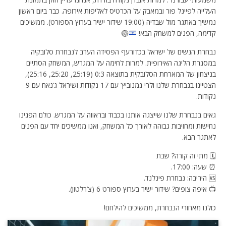
העלייה לפיינל פור ובמאבק על הכרטיס לאליפות אירופה. כבר ביום ראשון
נמשיך באתגר מול שבדיה (19:00 שידור ישיר בערוץ הספורט). ממשיכים
קדימה, הפנים למשחק הבא!
🏐
נבחרת הנשים של ישראל בכדורעף הפסידה הערב לנבחרת סלובקיה
במסגרת הליגה האירופית. למרות לחימה על המגרש, המשחק הסתיים
בניצחון של המארחת הסלובקית בתוצאה 0:3 (25:19, 25:20, 25:16),
הצטיינו בנבחרת שלנו ולרי גמנוביץ’ עם 17 נקודות ושיראל ג’נאח עם 9
נקודות.
גאים בנבחרת שלנו שייצגה אותנו בכבוד ובראווה על המגרש. כולם הפגינו
נחישות ומחויבות גבוהה לאורך כל המשחק, ואנו ממשיכים יחד עם הפנים
לאתגר הבא.
🗓️ מתי זה קורה? שבת
⏰ שעה: 17:00.
🆚 היריבה: נבחרת פינלנד.
📺 איפה צופים? שידור ישיר בערוץ ספורט 6 (צ’רלטון).
כולנו מאחורי הנבחרת, ממשיכים להילחם!