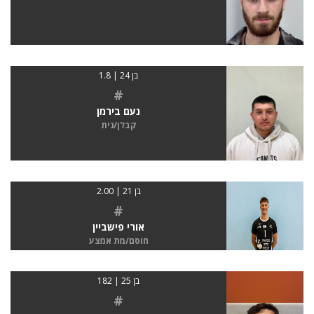
בן 24 | 1.8
#
נעם בירמן
קבלן/נית
בן 21 | 2.00
#
אורי פישביין
חוסם/מת אמצע
בן 25 | 182
#