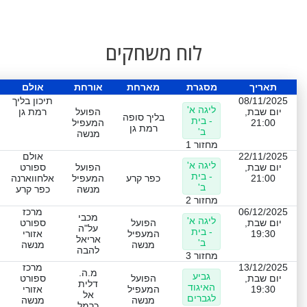
לוח משחקים
תאריך
מסגרת
מארחת
אורחת
אולם
08/11/2025
תיכון בליך
ליגה א'
יום שבת,
הפועל
רמת גן
בליך סופה
- בית
21:00
המעפיל
רמת גן
ב'
מנשה
מחזור 1
22/11/2025
אולם
ליגה א'
יום שבת,
הפועל
ספורט
- בית
21:00
כפר קרע
המעפיל
אלחווארנה
ב'
מנשה
כפר קרע
מחזור 2
06/12/2025
מרכז
מכבי
ליגה א'
יום שבת,
הפועל
ספורט
על"ה
- בית
19:30
המעפיל
אזורי
אריאל
ב'
מנשה
מנשה
להבה
מחזור 3
13/12/2025
מרכז
מ.ה.
גביע
יום שבת,
הפועל
ספורט
דלית
האיגוד
19:30
המעפיל
אזורי
אל
לגברים
מנשה
מנשה
כרמל