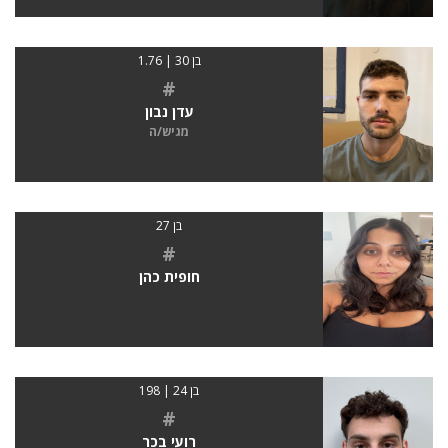
בן 30 | 1.76
#
עדן נבון
מגיש/ה
בן 27
#
חופית כהן
בן 24 | 198
#
רועי בכר