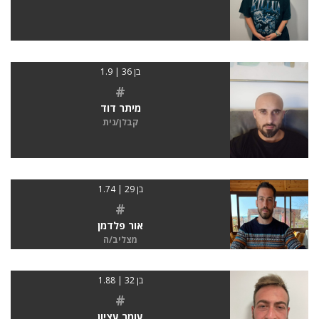
בן 36 | 1.9
#
מיתר דוד
קבלן/נית
בן 29 | 1.74
#
אור פלדמן
מצליב/ה
בן 32 | 1.88
#
עומר עציון