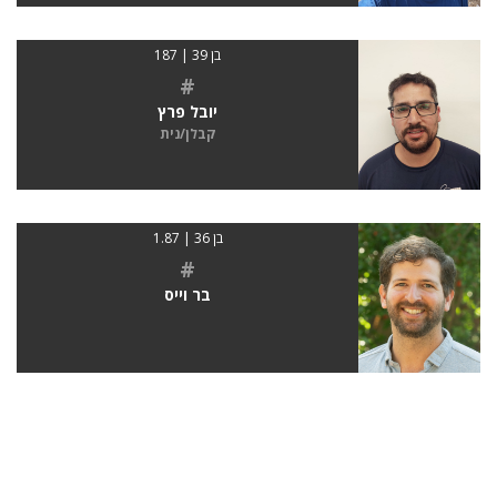
בן 39 | 187
#
יובל פרץ
קבלן/נית
בן 36 | 1.87
#
בר וייס