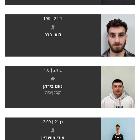
בן 24 | 198
#
רועי בכר
בן 24 | 1.8
#
נעם בירמן
קבלן/נית
בן 21 | 2.00
#
אורי פישביין