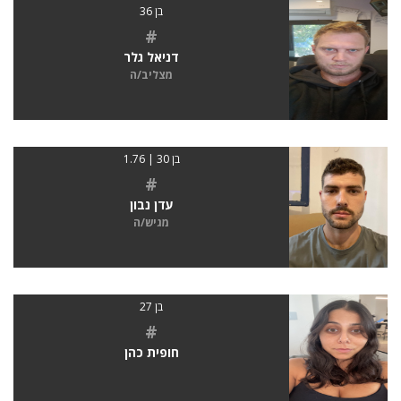
בן 36
#
דניאל גלר
מצליב/ה
בן 30 | 1.76
#
עדן נבון
מגיש/ה
בן 27
#
חופית כהן