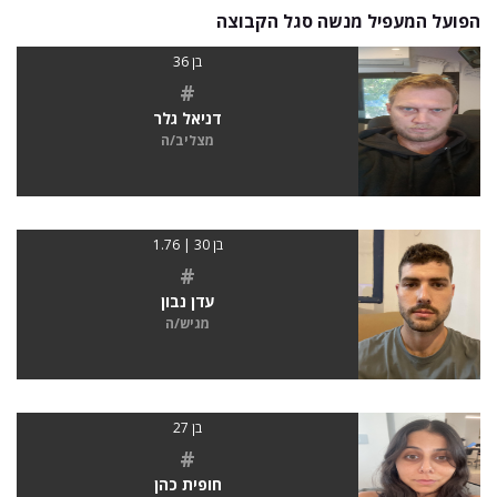
הפועל המעפיל מנשה סגל הקבוצה
בן 36
#
דניאל גלר
מצליב/ה
בן 30 | 1.76
#
עדן נבון
מגיש/ה
בן 27
#
חופית כהן