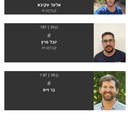
אלעד עקיבא
קבלן/נית
בן 39 | 187
#
יובל פרץ
קבלן/נית
בן 36 | 1.87
#
בר וייס