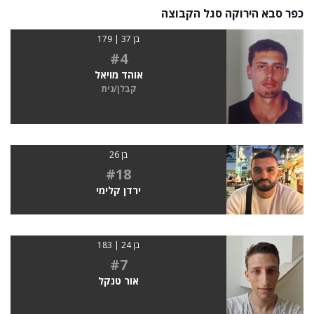
כפר סבא הירוקה סגל הקבוצה
בן 37 | 179
#4
אוהד מויאל
קבלן/נית
בן 26
#18
ירדן קלימי
בן 24 | 183
#7
אור טנקל