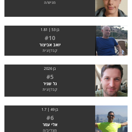
מגיש/ה
בן 53 | 1.81
#10
יואב אביצור
קבלן/נית
בן 2026
#5
גל שניר
קבלן/נית
בן 49 | 1.7
#6
אלי עמר
מצליב/ה