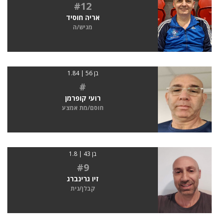
#12
אריה חוסיד
מגיש/ה
בן 56 | 1.84
#
רועי קופרמן
חוסם/מת אמצע
בן 43 | 1.8
#9
זיו גרינברג
קבלן/נית