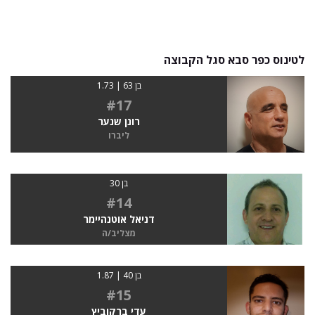
לטינוס כפר סבא סגל הקבוצה
בן 63 | 1.73
#17
רונן שנער
ליברו
בן 30
#14
דניאל אוטנהיימר
מצליב/ה
בן 40 | 1.87
#15
עדי ברקוביץ