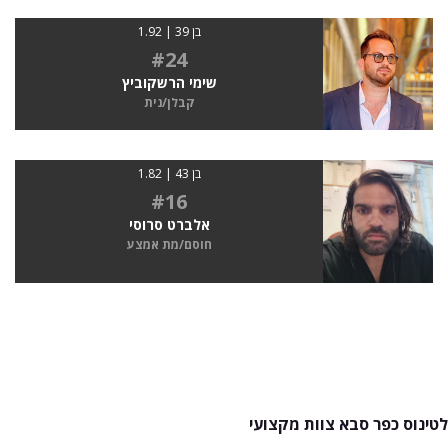
בן 39 | 1.92
#24
שימי הרשקוביץ
קבלן/נית
בן 43 | 1.82
#16
אלברט סרוסי
חוסם/מת אמצע
לטינוס כפר סבא צוות מקצועי