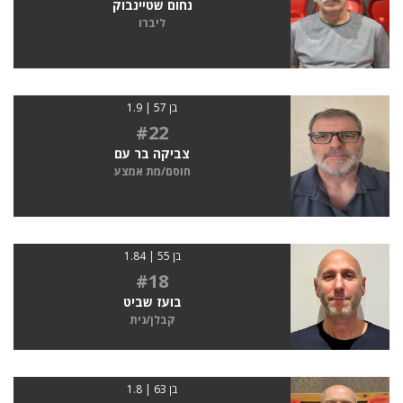
נחום שטיינבוק
ליברו
בן 57 | 1.9
#22
צביקה בר עם
חוסם/מת אמצע
בן 55 | 1.84
#18
בועז שביט
קבלן/נית
בן 63 | 1.8