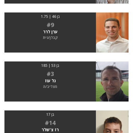
בן 46 | 1.75
#9
ערן לרר
קבלן/נית
בן 53 | 185
#3
גל עוז
מצליב/ה
בן 17
#14
רז צ'שלר