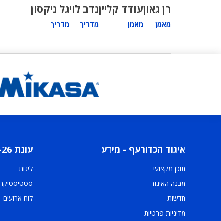
רן גאון
עודד קליין
נדב לוי
גל ניקסון
מאמן
מאמן
מדריך
מדריך
איגוד הכדורעף - מידע
עונת 2025-26
תוכן מקצועי
ליגות
מבנה האיגוד
סטטיסטיקה
חדשות
לוח ארועים
מדיניות פרטיות