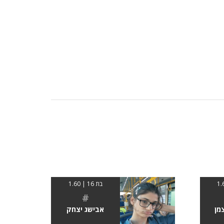
בת 16 | 1.60
#
מן
אבישג יצחק