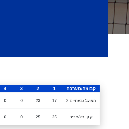
קבוצה/מערכה
1
2
3
4
הפועל גבעתיים 2
17
23
0
0
ק.ק. תל-אביב
25
25
0
0