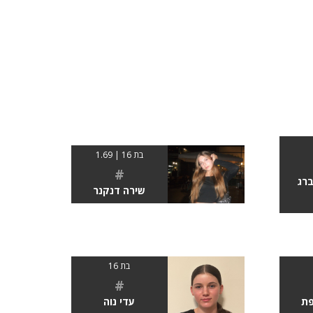
בת 16 | 1.69
#
ברג
שירה דנקנר
בת 16
#
פת
עדי נוה