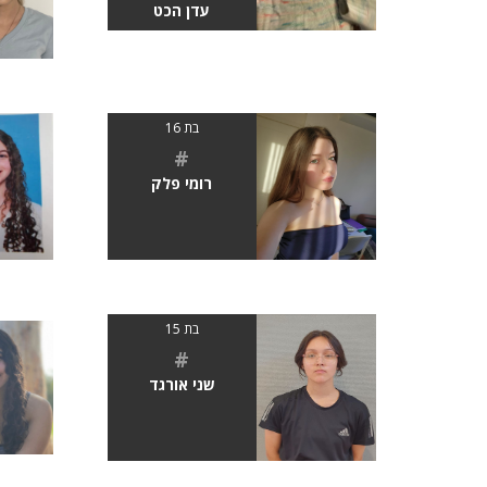
עדן הכט
בת 16
#
רומי פלק
בת 15
#
שני אורגד