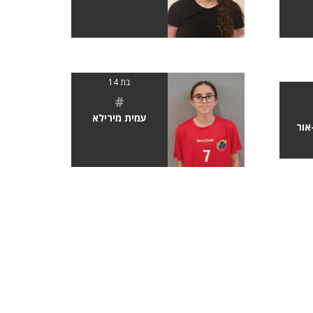
בת 14
#
עמית מירילא
אור