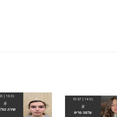
בת 16 | 1.65
בת 14 | 01.67
#
#
שירה הולצ
עלמה טריפ