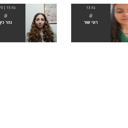
בת 13
בת 15 | 1.70
#
#
רוני שור
נהר כץ