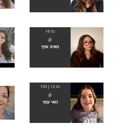
בת 16
#
מאיה שיף
בת 13 | 150
#
זואי עמר