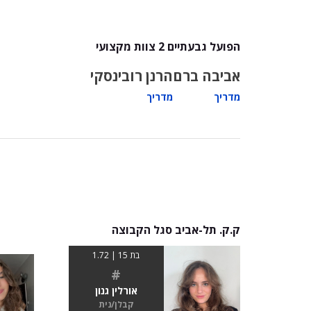
הפועל גבעתיים 2 צוות מקצועי
אביבה ברם
הרנן רובינסקי
מדריך
מדריך
ק.ק. תל-אביב סגל הקבוצה
בת 15 | 1.72
#
אורלין גנון
קבלן/נית