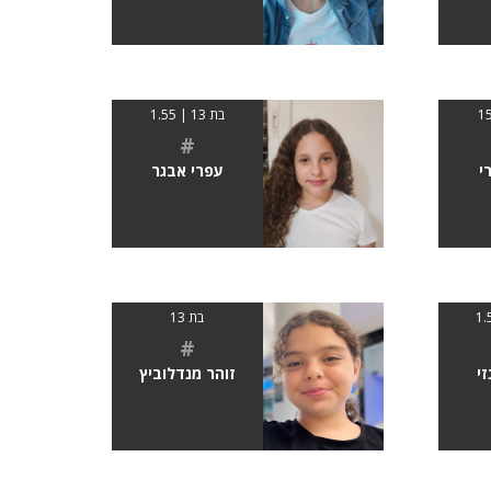
בת 13 | 1.55
#
י
עפרי אבגר
בת 13
#
זי
זוהר מנדלוביץ