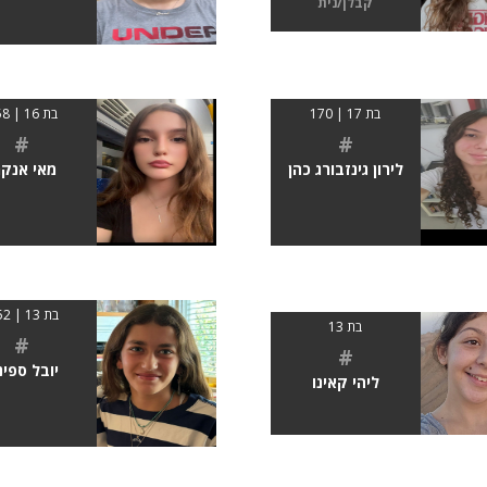
קבלן/נית
בת 17 | 170
בת 16 | 158
#
#
לירון גינזבורג כהן
מאי אנקר
בת 13 | 1.52
בת 13
#
#
יובל ספינ
ליהי קאינו