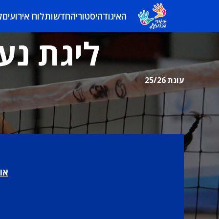
האיגוד
היסטוריה
חדשות
לוח אירועים
ל
ליגת נער
עונת 25/26
או