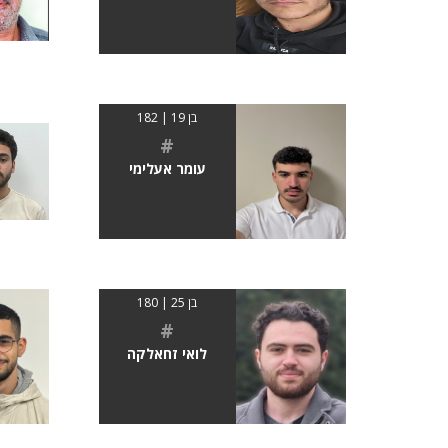
בן 19 | 182
#
עומר אעלימי
בן 25 | 180
#
לואי זחאלקה