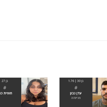
בן 30 | 1.76
בן 27
#
#
עדן נבון
חופית כה
מגיש/ה