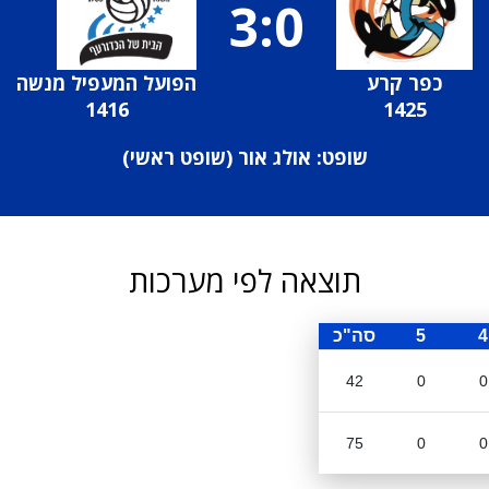
3:0
כפר קרע
הפועל המעפיל מנשה
1416
1425
שופט: אולג אור (
שופט ראשי
)
תוצאה לפי מערכות
4
5
סה"כ
42
0
0
75
0
0