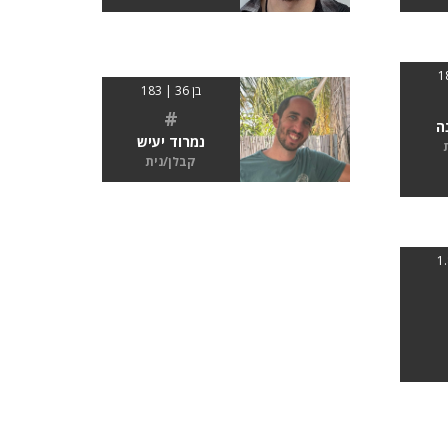
בן 36 | 183
#
ה
נמרוד יעיש
קבלן/נית