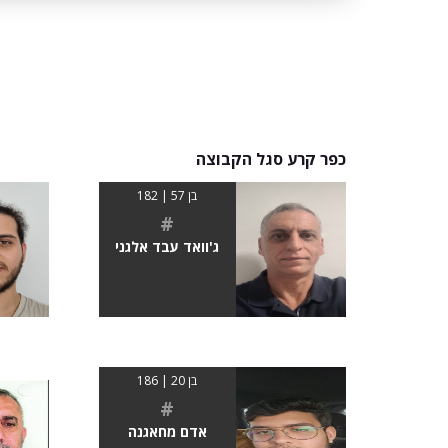
כפר קרע סגל הקבוצה
בן 57 | 182
#
ג'וואד עבד אלגני
בן 20 | 186
#
אדם מחאגנה