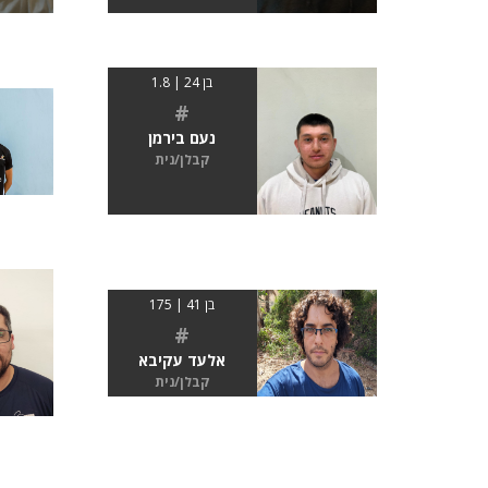
בן 24 | 1.8
#
נעם בירמן
קבלן/נית
בן 41 | 175
#
אלעד עקיבא
קבלן/נית