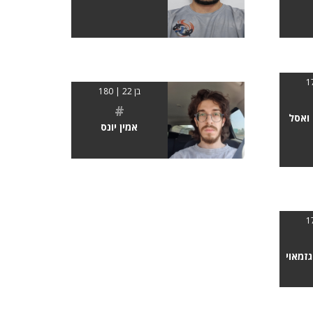
בן 22 | 180
#
ואסל
אמין יונס
זמאוי