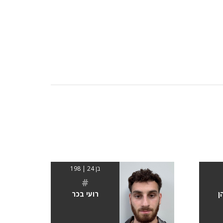
בן 24 | 198
#
ן
רועי בכר