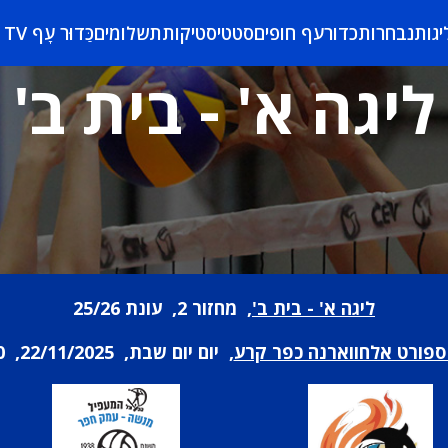
יגות
נבחרות
כדורעף חופים
סטטיסטיקות
תשלומים
כַּדוּר עָף TV
ליגה א' - בית ב'
ליגה א' - בית ב'
, מחזור 2, עונת 25/26
ספורט אלחווארנה כפר קרע
, יום יום שבת, 22/11/2025, 21:00