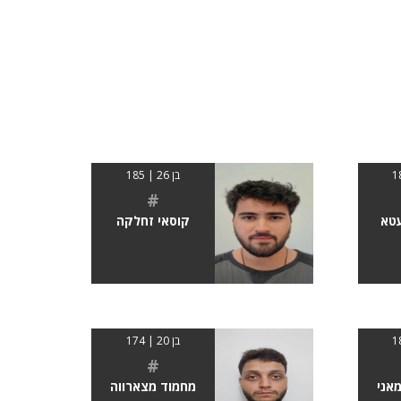
בן 26 | 185
#
עטא
קוסאי זחלקה
בן 20 | 174
#
אני
מחמוד מצארווה