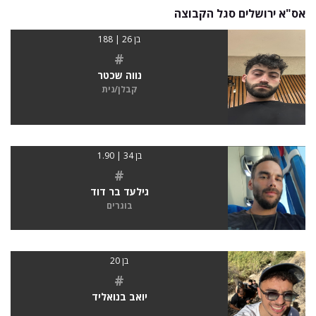
אס"א ירושלים סגל הקבוצה
בן 26 | 188
#
נווה שכטר
קבלן/נית
בן 34 | 1.90
#
גילעד בר דוד
בוגרים
בן 20
#
יואב בנואליד