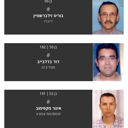
בן 66
#
בוריס זילברשטיין
ליברו
בן 56 | 182
#
דוד בדלבייב
מצליב/ה
בן 52 | 191
#
איגור מקסימוב
חוסם/מת אמצע