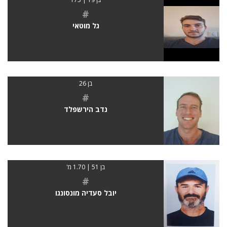
#
גל מוטאי
בן 26
#
נדב הירשפלד
בן 51 | 1.70 מ'
#
יובל סעדיה מונסונגו