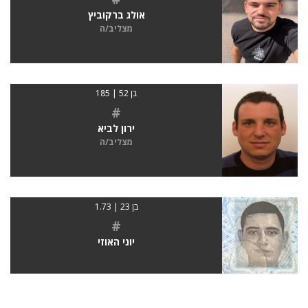
אולג ברקוביץ
מצליב/ה
בן 52 | 185
#
ירון לביא
מצליב/ה
בן 23 | 1.73
#
יוני האוזי