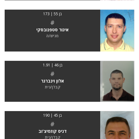
בן 55 | 173
#
איגור סטפנובסקי
מגיש/ה
בן 46 | 1.91
#
אלון וינברגר
קבלן/נית
בן 45 | 190
#
דניס קוזמיצ'וב
קבלן/נית