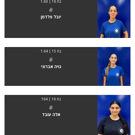
בת 16 | 1.63
#
יובל פלדמן
בת 15 | 1.64
#
נויה אברוני
בת 16 | 164
#
אלה עובד