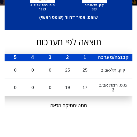
ק.ק. תל-אביב
מ.ס. רמת אביב 3
1393
603
שופט: אמיר דרוול (
שופט ראשי
)
תוצאה לפי מערכות
קבוצה/מערכה
1
2
3
4
5
ס
ק.ק. תל-אביב
25
25
0
0
0
מ.ס. רמת אביב
0
0
0
19
17
3
סטטיסטיקה מלאה