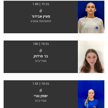
בת 15 | 1.69
#
מעיין אבידור
חוסם/מת אמצע
בת 16 | 160
#
בר פרלוק
מצליב/ה
בת 16 | 1.63
#
יסמין נגרי
מצליב/ה