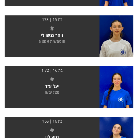
בת 15 | 173
#
זוהר גנשוילי
חוסם/מת אמצע
בת 16 | 1.72
#
יעל עזר
מצליב/ה
בת 16 | 168
#
נטע לוי