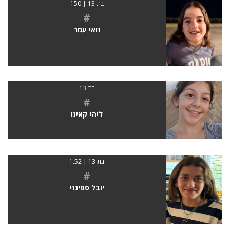
בת 13 | 150
#
זואי עמר
בת 13
#
ליהי קאינו
בת 13 | 1.52
#
יובל ספינזי