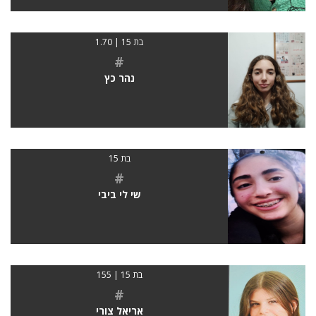
בת 15 | 1.70
#
נהר כץ
בת 15
#
שי לי ביבי
בת 15 | 155
#
אריאל צורי