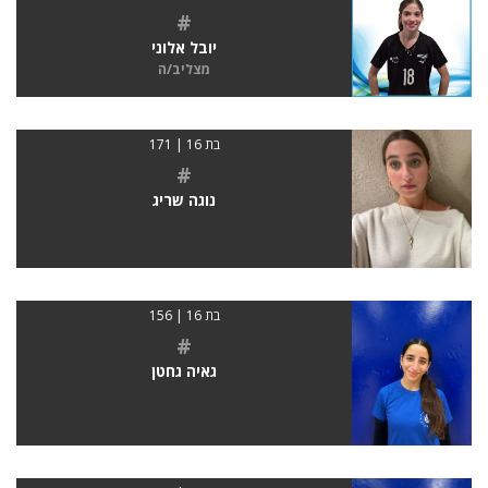
#
יובל אלוני
מצליב/ה
בת 16 | 171
#
נוגה שריג
בת 16 | 156
#
גאיה גחטן