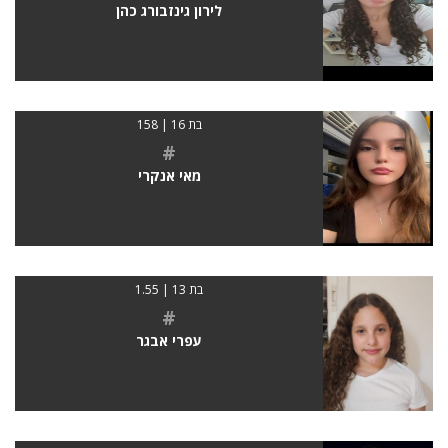
לירון גינזבורג כהן
בת 16 | 158
#
מאי אנקרי
בת 13 | 1.55
#
עפרי אבגר