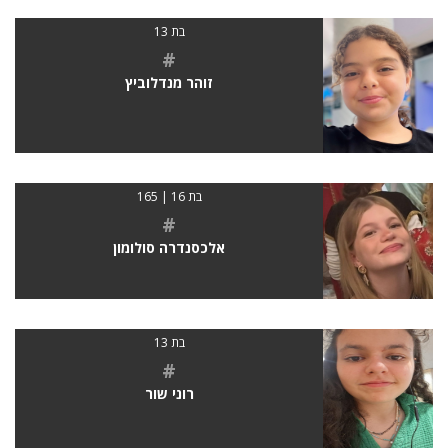
בת 13
#
זוהר מנדלוביץ
בת 16 | 165
#
אלכסנדרה סולומון
בת 13
#
רוני שור