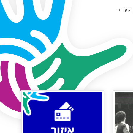
א עוד >