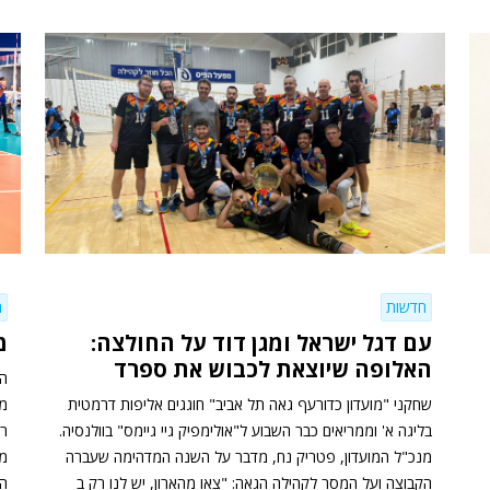
חדשות
ח
עם דגל ישראל ומגן דוד על החולצה:
מ
האלופה שיוצאת לכבוש את ספרד
הג
שחקני "מועדון כדורעף גאה תל אביב" חוגגים אליפות דרמטית
מר
בליגה א' וממריאים כבר השבוע ל"אולימפיק גיי גיימס" בוולנסיה.
מנכ"ל המועדון, פטריק נח, מדבר על השנה המדהימה שעברה
מק
הקבוצה ועל המסר לקהילה הגאה: "צאו מהארון, יש לנו רק ב
הא