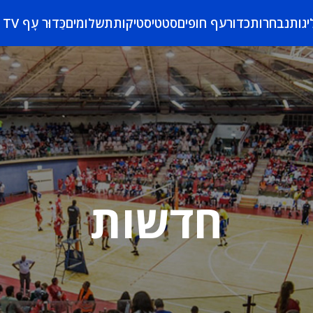
יגות
נבחרות
כדורעף חופים
סטטיסטיקות
תשלומים
כַּדוּר עָף TV
חדשות