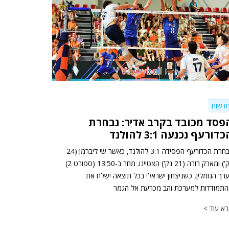
דשות
פסד מכובד בקרב אדיר: נבחרת
דורעף נכנעה 3:1 להולנד
נבחרת הכדורעף הפסידה 3:1 להולנד, כאשר שי ליברמן (24
נק') ומארק רורה (21 נק') הצטיינו. מחר ב-13:50 (ספורט 2)
ערך הגומלין, כשניצחון ישראלי בכל תוצאה ישלח את
תמודדות למערכת זהב מכרעת אל הגמר
א עוד >