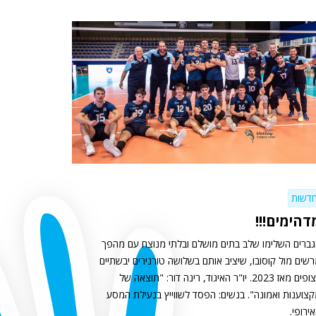
דשות
דהימים!!!
ברים השלימו שלב בתים מושלם ובלתי מנוצח עם מהפך
שים מול קוסובו, שיציב אותם בשלושה טורנירים יבשתיים
רצופים מאז 2023. יו"ר האיגוד, רינה דור: "תוצאה של
צוענות ואמונה". בנשים: הפסד לשווייץ בנעילת המסע
ירופי.