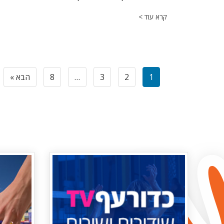
קרא עוד >
1
2
3
…
8
הבא »