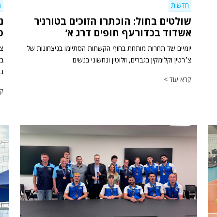
חדשות
ח
שולטים בחול: הוכתרו הזוכים בטורניר
נ
אשדוד בכדורעף חופים דרג א’
סי
יומיים של תחרות מותחת בחוף הקשתות הסתיימו בניצחונות של
צמ
צ׳רטין וקלימקין בגברים, וזלוטין ונחשוני בנשים
בע
קרא עוד >
קר