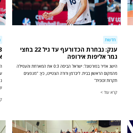
חדשות
ח
ענק: נבחרת הכדורעף עד גיל 22 בחצי
גמר אליפות אירופה
א
הישג אדיר בפורטוגל: ישראל הביסה 0:3 את המארחת והעפילה
הח
מהמקום הראשון בבית. ליברמן ורורה הצטיינו, כץ: "מנפצים
תקרות זכוכית"
נק
שד
קרא עוד >
קר