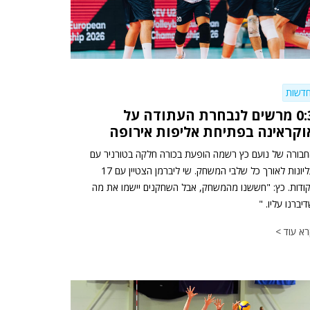
דשות
0:3 מרשים לנבחרת העתודה על
וקראינה בפתיחת אליפות אירופה
בורה של נועם כץ רשמה הופעת בכורה חלקה בטורניר עם
עליונות לאורך כל שלבי המשחק. שי ליברמן הצטיין עם 17
ודות. כץ: "חששנו מהמשחק, אבל השחקנים יישמו את מה
יברנו עליו. "
א עוד >