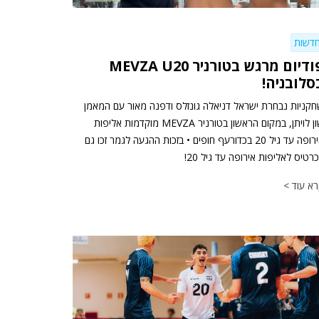
דשות
פודיום מרגש בטורניר MEVZA U20
סלובניה!
קניות נבחרת ישראל דניאלה גונזלס ודפנה מאור עם המאמן
שון לויתן, במקום הראשון בטורניר MEVZA מוקדמות אליפות
אירופה עד גיל 20 בכדורעף חופים • בזכות ההגעה לגמר זכו גם
רטיס לאליפות אירופה עד גיל 20!
א עוד >