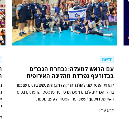
חדשות
ח
עם הראש למעלה: נבחרת הגברים
ה
בכדורעף נפרדת מהליגה האירופית
הכ
למרות הפסד שני להולנד החזקה (3:1) ומפגשים ביתיים שנכפו
בחוץ, הכחולים-לבנים מסכמים טורניר פנטסטי שהסתיים בטופ
האירופי. רויטמן: "עשינו פה היסטוריה פעם נוספת"
יי
הה
קרא עוד >
קר